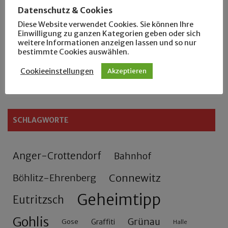
Datenschutz & Cookies
Rennfahrer in Schönefeld und Zschocher
Diese Website verwendet Cookies. Sie können Ihre
Einwilligung zu ganzen Kategorien geben oder sich
weitere Informationen anzeigen lassen und so nur
Zu Fuß durch Anger-Crottendorf
bestimmte Cookies auswählen.
Cookieeinstellungen
Sammler- und Wanderfreund Hardy
Akzeptieren
SCHLAGWORTE
Anger-Crottendorf
Bahnhof
Connewitz
Böhlitz-Ehrenberg
Geheimtipp
Eutritzsch
Gohlis
Grünau
Gose
Graffiti
Halle