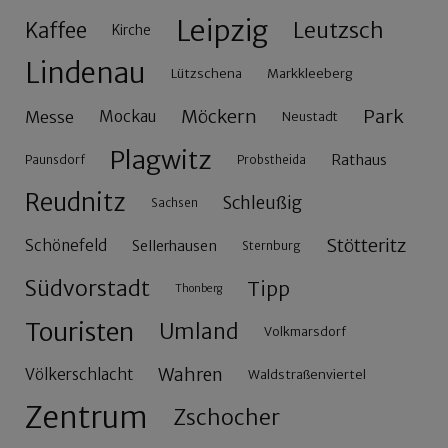
Leipzig
Leutzsch
Kaffee
Kirche
Lindenau
Lützschena
Markkleeberg
Möckern
Park
Messe
Mockau
Neustadt
Plagwitz
Rathaus
Paunsdorf
Probstheida
Reudnitz
Schleußig
Sachsen
Stötteritz
Schönefeld
Sellerhausen
Sternburg
Südvorstadt
Tipp
Thonberg
Touristen
Umland
Volkmarsdorf
Wahren
Völkerschlacht
Waldstraßenviertel
Zentrum
Zschocher