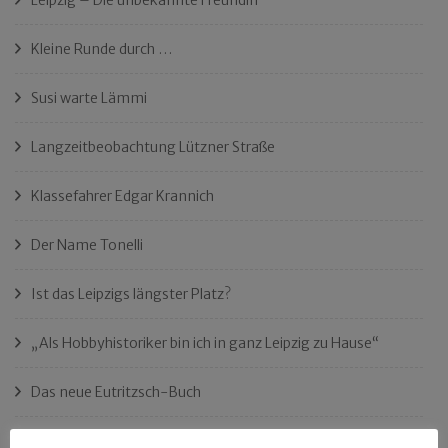
Kleine Runde durch …
Susi warte Lämmi
Langzeitbeobachtung Lützner Straße
Klassefahrer Edgar Krannich
Der Name Tonelli
Ist das Leipzigs längster Platz?
„Als Hobbyhistoriker bin ich in ganz Leipzig zu Hause“
Das neue Eutritzsch-Buch
Der Leipziger Schmiedetag von 1904