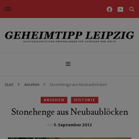
Nichtgeschäftliche Empfehlungen für Leipziger und Gäste
Geheimtipp Leipzig
Start
Ansehen
Stonehenge aus Neubaublöcken
ANSEHEN
HISTORIE
Stonehenge aus Neubaublöcken
ein
5. September 2012