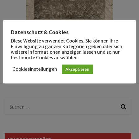
Datenschutz & Cookies
HISTORIE
LEUTE
Diese Website verwendet Cookies. Sie können Ihre
Die Serviette von 1884
Einwilligung zu ganzen Kategorien geben oder sich
weitere Informationen anzeigen lassen und so nur
bestimmte Cookies auswählen.
Cookieeinstellungen
Akzeptieren
Suchen
nach: