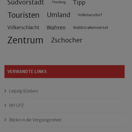
Südvorstadt
Tipp
Thonberg
Touristen
Umland
Volkmarsdorf
Wahren
Völkerschlacht
Waldstraßenviertel
Zentrum
Zschocher
VERWANDTE LINKS
Leipzig l(i)eben
MY LPZ
Blicke in die Vergangenheit