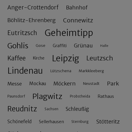
Anger-Crottendorf
Bahnhof
Connewitz
Böhlitz-Ehrenberg
Geheimtipp
Eutritzsch
Gohlis
Grünau
Gose
Graffiti
Halle
Leipzig
Leutzsch
Kaffee
Kirche
Lindenau
Lützschena
Markkleeberg
Möckern
Park
Messe
Mockau
Neustadt
Plagwitz
Rathaus
Paunsdorf
Probstheida
Reudnitz
Schleußig
Sachsen
Stötteritz
Schönefeld
Sellerhausen
Sternburg