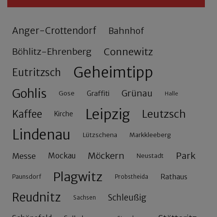
Anger-Crottendorf
Bahnhof
Connewitz
Böhlitz-Ehrenberg
Geheimtipp
Eutritzsch
Gohlis
Grünau
Gose
Graffiti
Halle
Leipzig
Leutzsch
Kaffee
Kirche
Lindenau
Lützschena
Markkleeberg
Möckern
Park
Messe
Mockau
Neustadt
Plagwitz
Rathaus
Paunsdorf
Probstheida
Reudnitz
Schleußig
Sachsen