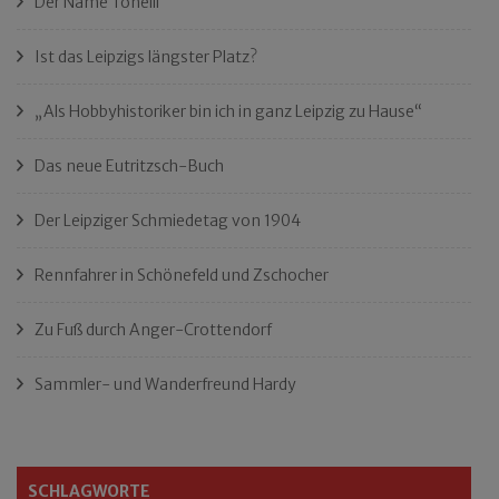
Der Name Tonelli
Ist das Leipzigs längster Platz?
„Als Hobbyhistoriker bin ich in ganz Leipzig zu Hause“
Das neue Eutritzsch-Buch
Der Leipziger Schmiedetag von 1904
Rennfahrer in Schönefeld und Zschocher
Zu Fuß durch Anger-Crottendorf
Sammler- und Wanderfreund Hardy
SCHLAGWORTE