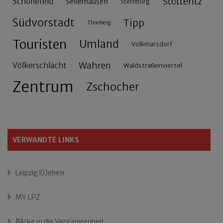
Stötteritz
Schönefeld
Sellerhausen
Sternburg
Südvorstadt
Tipp
Thonberg
Touristen
Umland
Volkmarsdorf
Wahren
Völkerschlacht
Waldstraßenviertel
Zentrum
Zschocher
VERWANDTE LINKS
Leipzig l(i)eben
MY LPZ
Blicke in die Vergangenheit