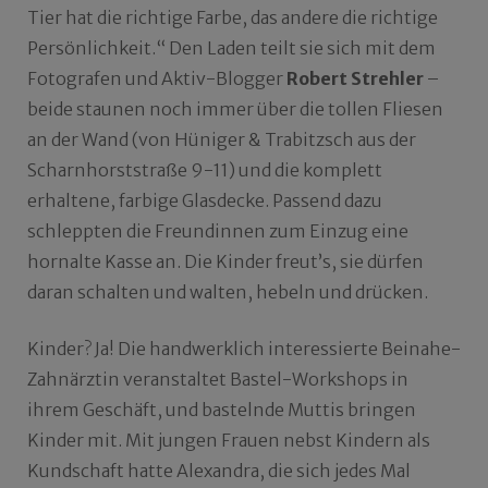
Tier hat die richtige Farbe, das andere die richtige
Persönlichkeit.“ Den Laden teilt sie sich mit dem
Fotografen und Aktiv-Blogger
Robert Strehler
–
beide staunen noch immer über die tollen Fliesen
an der Wand (von Hüniger & Trabitzsch aus der
Scharnhorststraße 9-11) und die komplett
erhaltene, farbige Glasdecke. Passend dazu
schleppten die Freundinnen zum Einzug eine
hornalte Kasse an. Die Kinder freut’s, sie dürfen
daran schalten und walten, hebeln und drücken.
Kinder? Ja! Die handwerklich interessierte Beinahe-
Zahnärztin veranstaltet Bastel-Workshops in
ihrem Geschäft, und bastelnde Muttis bringen
Kinder mit. Mit jungen Frauen nebst Kindern als
Kundschaft hatte Alexandra, die sich jedes Mal