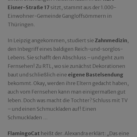
Eisner-Straße 17
sitzt, stammt aus der 1.000-
Einwohner-Gemeinde Gangloffsömmern in
Thüringen.
In Leipzig angekommen, studiert sie
Zahnmedizin
,
den Inbegriff eines baldigen Reich-und-sorglos-
Lebens. Sie schafft den Abschluss – und geht zum
Fernsehen! Zu RTL, wo sie zunächst Dekorationen
baut und schließlich eine
eigene Bastelsendung
bekommt. Okay, werden ihre Eltern gedacht haben,
auch vom Fernsehen kann man einigermaßen gut
leben. Doch was macht die Tochter? Schluss mit TV
– und einen Schmuckladen auf! Einen
Schmuckladen …
FlamingoCat
heißt der. Alexandra erklärt: „Das eine