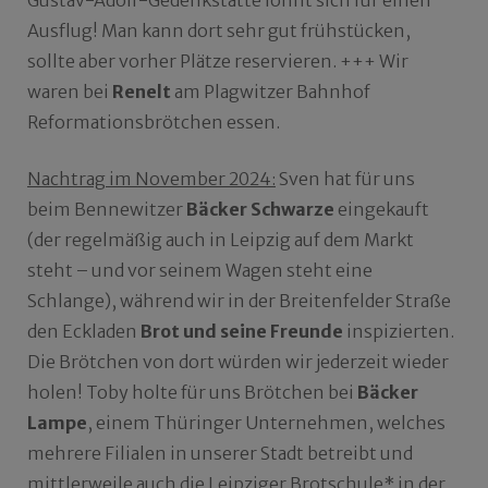
Gustav-Adolf-Gedenkstätte lohnt sich für einen
Ausflug! Man kann dort sehr gut frühstücken,
sollte aber vorher Plätze reservieren. +++ Wir
waren bei
Renelt
am Plagwitzer Bahnhof
Reformationsbrötchen essen.
Nachtrag im November 2024:
Sven hat für uns
beim Bennewitzer
Bäcker Schwarze
eingekauft
(der regelmäßig auch in Leipzig auf dem Markt
steht – und vor seinem Wagen steht eine
Schlange), während wir in der Breitenfelder Straße
den Eckladen
Brot und seine Freunde
inspizierten.
Die Brötchen von dort würden wir jederzeit wieder
holen! Toby holte für uns Brötchen bei
Bäcker
Lampe
, einem Thüringer Unternehmen, welches
mehrere Filialen in unserer Stadt betreibt und
mittlerweile auch die Leipziger Brotschule* in der