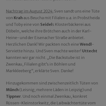
Nachtrag im August 2024:
Sven sandt uns eine Tüte
von
Krah
aus Beucha mit Filialen u.a. in Probstheida
und Toby eine von
Seidel
s Klosterbäckerei aus
Döbeln, welche ihre Brötchen auch in der Karl-
Heine- und der Eisenacher Straße anbietet.
Herzlichen Dank! Wir packten noch eine
Wendl
-
Serviette hinzu. Und Sven machte weiter!
Uttecht
kannten wir gar nicht. „Die Backstube ist in
Zwenkau, Filialen gibt’s in Böhlen und
Markkleeberg“, erklärte Sven. Danke!
Hinzugekommen sind zwischenzeitlich Tüten von
Münch
(Leisnig; mehrere Läden in Leipzig) und
Tippner
. Und noch einmal Zwenkau, konkret
Rüssen-Kleinstorkwitz, die Laibwächtertüte vom