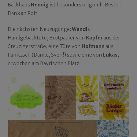
Backhaus
Hennig
ist besonders originell. Besten
Dank an Rolf!
Die nächsten Neuzugänge:
Wendl
s
Handgebäcktüte, Brotpapier von
Kupfer
aus der
Creuzigerstraße, eine Tüte von
Hofmann
aus
Panitzsch (Danke, Sven!) sowie eine von
Lukas
,
erworben am Bayrischen Platz.