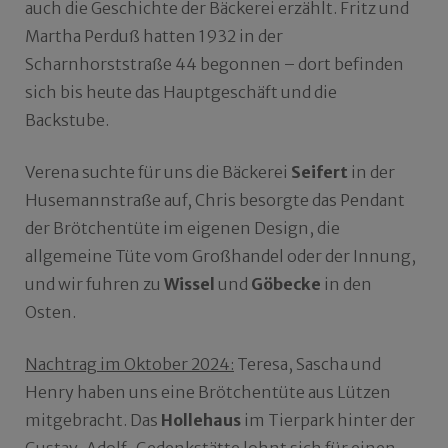
auch die Geschichte der Bäckerei erzählt. Fritz und
Martha Perduß hatten 1932 in der
Scharnhorststraße 44 begonnen – dort befinden
sich bis heute das Hauptgeschäft und die
Backstube.
Verena suchte für uns die Bäckerei
Seifert
in der
Husemannstraße auf, Chris besorgte das Pendant
der Brötchentüte im eigenen Design, die
allgemeine Tüte vom Großhandel oder der Innung,
und wir fuhren zu
Wissel
und
Göbecke
in den
Osten.
Nachtrag im Oktober 2024:
Teresa, Sascha und
Henry haben uns eine Brötchentüte aus Lützen
mitgebracht. Das
Hollehaus
im Tierpark hinter der