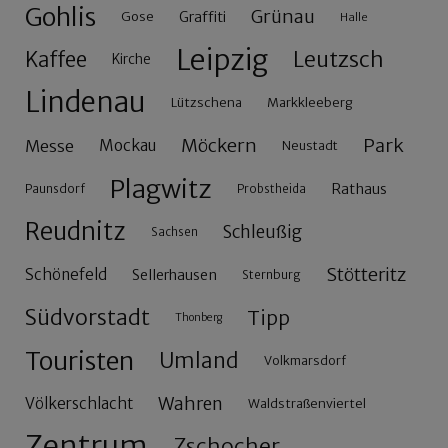
Gohlis
Grünau
Gose
Graffiti
Halle
Leipzig
Leutzsch
Kaffee
Kirche
Lindenau
Lützschena
Markkleeberg
Möckern
Park
Messe
Mockau
Neustadt
Plagwitz
Rathaus
Paunsdorf
Probstheida
Reudnitz
Schleußig
Sachsen
Stötteritz
Schönefeld
Sellerhausen
Sternburg
Südvorstadt
Tipp
Thonberg
Touristen
Umland
Volkmarsdorf
Wahren
Völkerschlacht
Waldstraßenviertel
Zentrum
Zschocher