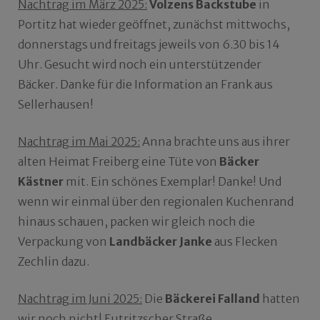
Nachtrag im März 2025:
Volzens Backstube
in
Portitz hat wieder geöffnet, zunächst mittwochs,
donnerstags und freitags jeweils von 6.30 bis 14
Uhr. Gesucht wird noch ein unterstützender
Bäcker. Danke für die Information an Frank aus
Sellerhausen!
Nachtrag im Mai 2025:
Anna brachte uns aus ihrer
alten Heimat Freiberg eine Tüte von
Bäcker
Kästner
mit. Ein schönes Exemplar! Danke! Und
wenn wir einmal über den regionalen Kuchenrand
hinaus schauen, packen wir gleich noch die
Verpackung von
Landbäcker Janke
aus Flecken
Zechlin dazu.
Nachtrag im Juni 2025:
Die
Bäckerei Falland
hatten
wir noch nicht! Eutritzscher Straße …