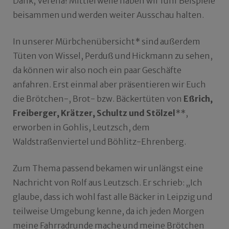
Dank, Verena! Mittlerweile haben wir fünf Beispiele
beisammen und werden weiter Ausschau halten.
In unserer Mürbchenübersicht* sind außerdem
Tüten von Wissel, Perduß und Hickmann zu sehen,
da können wir also noch ein paar Geschäfte
anfahren. Erst einmal aber präsentieren wir Euch
die Brötchen-, Brot- bzw. Bäckertüten von
Eßrich,
Freiberger, Krätzer, Schultz und Stölzel
**,
erworben in Gohlis, Leutzsch, dem
Waldstraßenviertel und Böhlitz-Ehrenberg.
Zum Thema passend bekamen wir unlängst eine
Nachricht von Rolf aus Leutzsch. Er schrieb: „Ich
glaube, dass ich wohl fast alle Bäcker in Leipzig und
teilweise Umgebung kenne, da ich jeden Morgen
meine Fahrradrunde mache und meine Brötchen