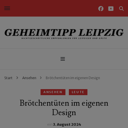
Nichtgeschäftliche Empfehlungen für Leipziger und Gäste
Geheimtipp Leipzig
Start
Ansehen
Brötchentüten im eigenen Design
ANSEHEN
LEUTE
Brötchentüten im eigenen
Design
ein
3. August 2024