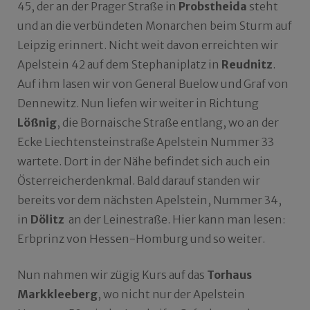
45, der an der Prager Straße in
Probstheida
steht
und an die verbündeten Monarchen beim Sturm auf
Leipzig erinnert. Nicht weit davon erreichten wir
Apelstein 42 auf dem Stephaniplatz in
Reudnitz
.
Auf ihm lasen wir von General Buelow und Graf von
Dennewitz. Nun liefen wir weiter in Richtung
Lößnig
, die Bornaische Straße entlang, wo an der
Ecke Liechtensteinstraße Apelstein Nummer 33
wartete. Dort in der Nähe befindet sich auch ein
Österreicherdenkmal. Bald darauf standen wir
bereits vor dem nächsten Apelstein, Nummer 34,
in
Dölitz
an der Leinestraße. Hier kann man lesen:
Erbprinz von Hessen-Homburg und so weiter.
Nun nahmen wir zügig Kurs auf das
Torhaus
Markkleeberg
, wo nicht nur der Apelstein