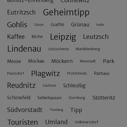
Connewitz
Böhlitz-Ehrenberg
Geheimtipp
Eutritzsch
Gohlis
Grünau
Gose
Graffiti
Halle
Leipzig
Leutzsch
Kaffee
Kirche
Lindenau
Lützschena
Markkleeberg
Möckern
Park
Messe
Mockau
Neustadt
Plagwitz
Rathaus
Paunsdorf
Probstheida
Reudnitz
Schleußig
Sachsen
Stötteritz
Schönefeld
Sellerhausen
Sternburg
Südvorstadt
Tipp
Thonberg
Touristen
Umland
Volkmarsdorf