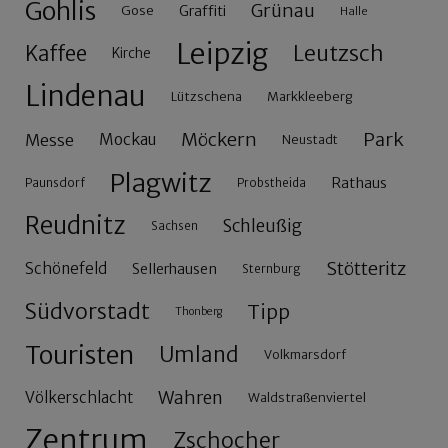
Gohlis
Grünau
Gose
Graffiti
Halle
Leipzig
Leutzsch
Kaffee
Kirche
Lindenau
Lützschena
Markkleeberg
Möckern
Park
Messe
Mockau
Neustadt
Plagwitz
Rathaus
Paunsdorf
Probstheida
Reudnitz
Schleußig
Sachsen
Stötteritz
Schönefeld
Sellerhausen
Sternburg
Südvorstadt
Tipp
Thonberg
Touristen
Umland
Volkmarsdorf
Wahren
Völkerschlacht
Waldstraßenviertel
Zentrum
Zschocher