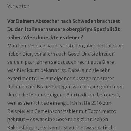
Varianten.
Vor Deinem Abstecher nach Schweden brachtest
Du den Italienern unsere obergärige Spezialität
näher. Wie schmeckte es denen?
Man kann es sich kaum vorstellen, aber die Italiener
lieben Bier, vor allem auch Gose! Und sie brauen
seit ein paar Jahren selbst auch recht gute Biere,
was hier kaum bekannt ist. Dabei sind sie sehr
experimentell – laut eigener Aussage mehrerer
italienischer Brauerkollegen wird das ausgerechnet
durch die fehlende eigene Biertradition befördert,
weil es sie nicht so einengt. Ich hatte 2016 zum
Beispiel ein Gemeinschaftsbier mit Toccalmatto
gebraut – es war eine Gose mit sizilianischen
Kaktusfeigen, der Name ist auch etwas exotisch: