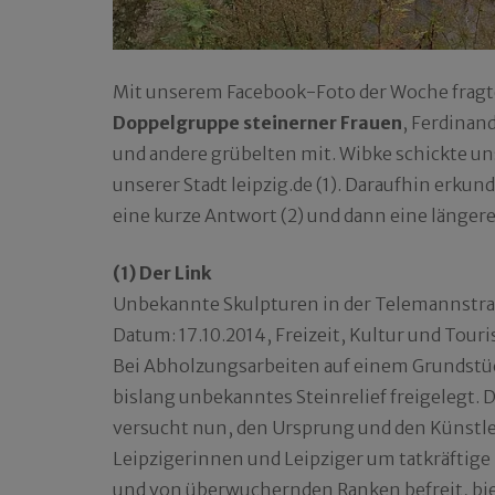
Mit unserem Facebook-Foto der Woche fragten 
Doppelgruppe steinerner Frauen
, Ferdinan
und andere grübelten mit. Wibke schickte uns 
unserer Stadt leipzig.de (1). Daraufhin erk
eine kurze Antwort (2) und dann eine längere 
(1) Der Link
Unbekannte Skulpturen in der Telemannstra
Datum: 17.10.2014, Freizeit, Kultur und Tour
Bei Abholzungsarbeiten auf einem Grundstü
bislang unbekanntes Steinrelief freigelegt.
versucht nun, den Ursprung und den Künstler
Leipzigerinnen und Leipziger um tatkräftig
und von überwuchernden Ranken befreit, biet