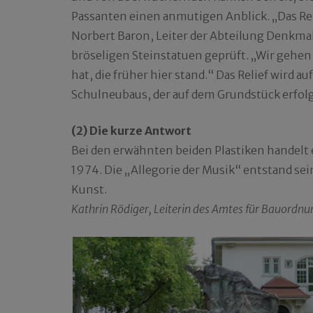
Passanten einen anmutigen Anblick. „Das Rel
Norbert Baron, Leiter der Abteilung Denkmal
bröseligen Steinstatuen geprüft. „Wir gehen d
hat, die früher hier stand.“ Das Relief wird a
Schulneubaus, der auf dem Grundstück erfolge
(2) Die kurze Antwort
Bei den erwähnten beiden Plastiken handelt 
1974. Die „Allegorie der Musik“ entstand sei
Kunst.
Kathrin Rödiger, Leiterin des Amtes für Bauordn