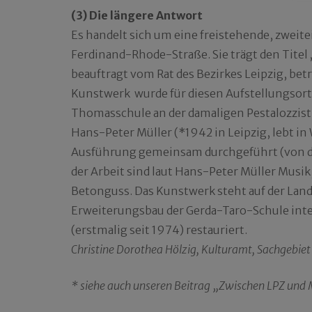
(3) Die längere Antwort
Es handelt sich um eine freistehende, zweite
Ferdinand-Rhode-Straße. Sie trägt den Titel
beauftragt vom Rat des Bezirkes Leipzig, be
Kunstwerk wurde für diesen Aufstellungso
Thomasschule an der damaligen Pestalozzistr
Hans-Peter Müller (*1942 in Leipzig, lebt i
Ausführung gemeinsam durchgeführt (von de
der Arbeit sind laut Hans-Peter Müller Musik
Betonguss. Das Kunstwerk steht auf der Land
Erweiterungsbau der Gerda-Taro-Schule integr
(erstmalig seit 1974) restauriert.
Christine Dorothea Hölzig, Kulturamt, Sachgebiet
* siehe auch unseren Beitrag „Zwischen LPZ un