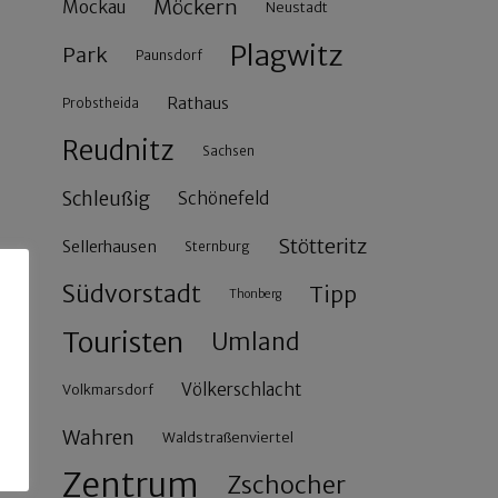
Möckern
Mockau
Neustadt
Plagwitz
Park
Paunsdorf
Rathaus
Probstheida
Reudnitz
Sachsen
Schleußig
Schönefeld
Stötteritz
Sellerhausen
Sternburg
Südvorstadt
Tipp
Thonberg
Touristen
Umland
Völkerschlacht
Volkmarsdorf
Wahren
Waldstraßenviertel
Zentrum
Zschocher