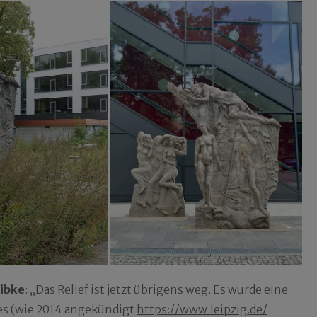
ibke
: „
Das Relief ist jetzt übrigens weg. Es wurde eine
s es (wie 2014 angekündigt
https://www.leipzig.de/