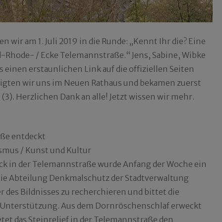
wir am 1. Juli 2019 in die Runde: „Kennt Ihr die? Eine
d-Rhode- / Ecke Telemannstraße.“ Jens, Sabine, Wibke
einen erstaunlichen Link auf die offiziellen Seiten
undigten wir uns im Neuen Rathaus und bekamen zuerst
(3). Herzlichen Dank an alle! Jetzt wissen wir mehr.
ße entdeckt
ismus / Kunst und Kultur
ck in der Telemannstraße wurde Anfang der Woche ein
 Die Abteilung Denkmalschutz der Stadtverwaltung
 des Bildnisses zu recherchieren und bittet die
e Unterstützung. Aus dem Dornröschenschlaf erweckt
et das Steinrelief in der Telemannstraße den