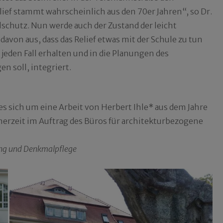
ief stammt wahrscheinlich aus den 70er Jahren“, so Dr.
schutz. Nun werde auch der Zustand der leicht
avon aus, dass das Relief etwas mit der Schule zu tun
uf jeden Fall erhalten und in die Planungen des
n soll, integriert.
es sich um eine Arbeit von Herbert Ihle* aus dem Jahre
nerzeit im Auftrag des Büros für architekturbezogene
ung und Denkmalpflege