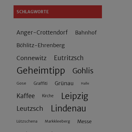
SCHLAGWORTE
Anger-Crottendorf
Bahnhof
Böhlitz-Ehrenberg
Connewitz
Eutritzsch
Geheimtipp
Gohlis
Grünau
Gose
Graffiti
Halle
Leipzig
Kaffee
Kirche
Lindenau
Leutzsch
Messe
Lützschena
Markkleeberg