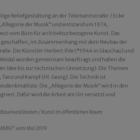
ilige Reliefgestaltung an der Telemannstraße / Ecke
 „Allegorie der Musik“ und entstand um 1974,
treut vom Büro für architekturbezogene Kunst. Das
rt geschaffen, im Zusammenhang mit dem Neubau der
aße. Die Künstler Herbert Ihle (*1944 in Glauchau) und
n Weida) wurden gemeinsam beauftragt und haben die
r Idee bis zur technischen Umsetzung). Die Themen
, Tanz und Kampf (Hl. Georg). Die Technik ist
esdenkmalliste. Die „Allegorie der Musik“ wird in den
iert. Dafür wird die Arbeit am Ort versetzt und
 Bauinvestitionen / Kunst im öffentlichen Raum
d MKBG“ vom Mai 2019