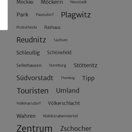
Möckern
Mockau
Neustadt
Plagwitz
Park
Paunsdorf
Rathaus
Probstheida
Reudnitz
Sachsen
Schleußig
Schönefeld
Stötteritz
Sellerhausen
Sternburg
Südvorstadt
Tipp
Thonberg
Touristen
Umland
Völkerschlacht
Volkmarsdorf
Wahren
Waldstraßenviertel
Zentrum
Zschocher