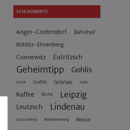
SCHLAGWORTE
Anger-Crottendorf
Bahnhof
Böhlitz-Ehrenberg
Connewitz
Eutritzsch
Geheimtipp
Gohlis
Grünau
Gose
Graffiti
Halle
Leipzig
Kaffee
Kirche
Lindenau
Leutzsch
Messe
Lützschena
Markkleeberg