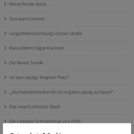
Kleine Runde durch …
Susi warte Lämmi
Langzeitbeobachtung Lützner Straße
Klassefahrer Edgar Krannich
Der Name Tonelli
Ist das Leipzigs längster Platz?
„Als Hobbyhistoriker bin ich in ganz Leipzig zu Hause“
Das neue Eutritzsch-Buch
Der Leipziger Schmiedetag von 1904