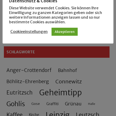
Datenschutz & Cookies
Rennfahrer in Schönefeld und Zschocher
Diese Website verwendet Cookies. Sie können Ihre
Einwilligung zu ganzen Kategorien geben oder sich
Zu Fuß durch Anger-Crottendorf
weitere Informationen anzeigen lassen und so nur
bestimmte Cookies auswählen.
Sammler- und Wanderfreund Hardy
Cookieeinstellungen
Akzeptieren
SCHLAGWORTE
Anger-Crottendorf
Bahnhof
Connewitz
Böhlitz-Ehrenberg
Geheimtipp
Eutritzsch
Gohlis
Grünau
Gose
Graffiti
Halle
Leipzig
Leutzsch
Kaffee
Kirche