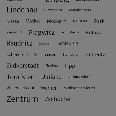
Lindenau
Lützschena
Markkleeberg
Möckern
Park
Messe
Mockau
Neustadt
Plagwitz
Rathaus
Paunsdorf
Probstheida
Reudnitz
Schleußig
Sachsen
Stötteritz
Schönefeld
Sellerhausen
Sternburg
Südvorstadt
Tipp
Thonberg
Touristen
Umland
Volkmarsdorf
Wahren
Völkerschlacht
Waldstraßenviertel
Zentrum
Zschocher