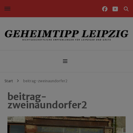
Nichtgeschäftliche Empfehlungen für Leipziger und Gäste
Geheimtipp Leipzig
Start
beitrag-zweinaundorfer2
beitrag-
zweinaundorfer2