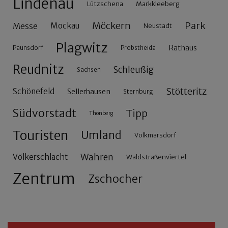
Lindenau
Lützschena
Markkleeberg
Möckern
Park
Messe
Mockau
Neustadt
Plagwitz
Rathaus
Paunsdorf
Probstheida
Reudnitz
Schleußig
Sachsen
Stötteritz
Schönefeld
Sellerhausen
Sternburg
Südvorstadt
Tipp
Thonberg
Touristen
Umland
Volkmarsdorf
Wahren
Völkerschlacht
Waldstraßenviertel
Zentrum
Zschocher