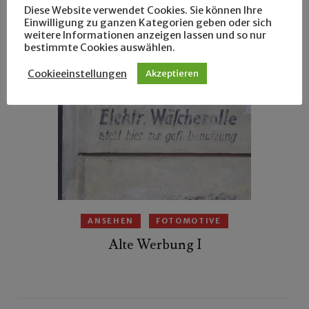
Diese Website verwendet Cookies. Sie können Ihre
Grüße aus dem Osten
Einwilligung zu ganzen Kategorien geben oder sich
weitere Informationen anzeigen lassen und so nur
bestimmte Cookies auswählen.
Cookieeinstellungen
Akzeptieren
ANSEHEN
FOTOMOTIVE
Alte Werbung I