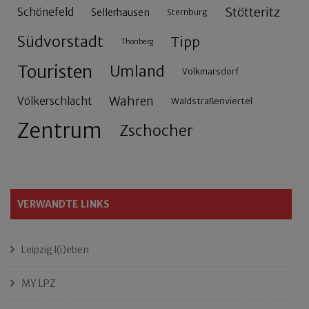
Stötteritz
Schönefeld
Sellerhausen
Sternburg
Südvorstadt
Tipp
Thonberg
Touristen
Umland
Volkmarsdorf
Wahren
Völkerschlacht
Waldstraßenviertel
Zentrum
Zschocher
VERWANDTE LINKS
Leipzig l(i)eben
MY LPZ