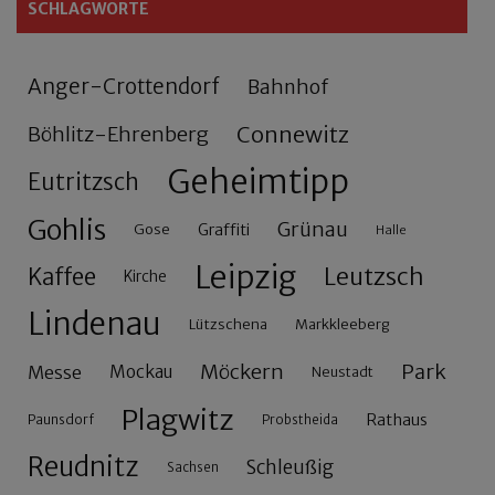
SCHLAGWORTE
Anger-Crottendorf
Bahnhof
Connewitz
Böhlitz-Ehrenberg
Geheimtipp
Eutritzsch
Gohlis
Grünau
Gose
Graffiti
Halle
Leipzig
Leutzsch
Kaffee
Kirche
Lindenau
Lützschena
Markkleeberg
Möckern
Park
Messe
Mockau
Neustadt
Plagwitz
Rathaus
Paunsdorf
Probstheida
Reudnitz
Schleußig
Sachsen