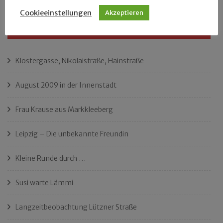
Cookieeinstellungen
Akzeptieren
NEUESTE BEITRÄGE
Klostergasse, Nikolaistraße, Hainstraße
August 2009 in der Innenstadt
Frau Krause aus Markkleeberg
Leipzig – Die unbekannte Freundin
Kleine Runde durch …
Susi warte Lämmi
Langzeitbeobachtung Lützner Straße