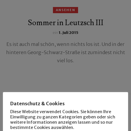
ANSEHEN
Sommer in Leutzsch III
ein
1. Juli 2015
Es ist auch mal schön, wenn nichts los ist. Und in der
hinteren Georg-Schwarz-Straße ist zumindest nicht
viel los.
Datenschutz & Cookies
Diese Website verwendet Cookies. Sie können Ihre
Suchen
Einwilligung zu ganzen Kategorien geben oder sich
weitere Informationen anzeigen lassen und so nur
nach:
bestimmte Cookies auswählen.