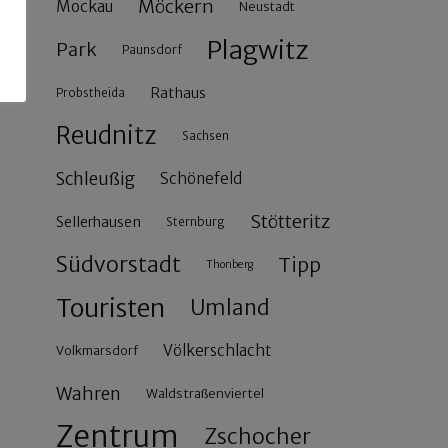
Möckern
Mockau
Neustadt
Plagwitz
Park
Paunsdorf
Rathaus
Probstheida
Reudnitz
Sachsen
Schleußig
Schönefeld
Stötteritz
Sellerhausen
Sternburg
Südvorstadt
Tipp
Thonberg
Touristen
Umland
Völkerschlacht
Volkmarsdorf
Wahren
Waldstraßenviertel
Zentrum
Zschocher