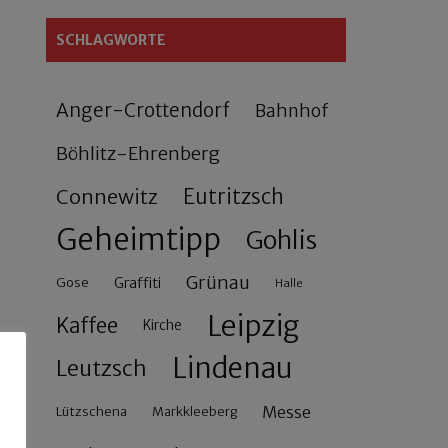
SCHLAGWORTE
Anger-Crottendorf
Bahnhof
Böhlitz-Ehrenberg
Connewitz
Eutritzsch
Geheimtipp
Gohlis
Grünau
Gose
Graffiti
Halle
Leipzig
Kaffee
Kirche
Lindenau
Leutzsch
Messe
Lützschena
Markkleeberg