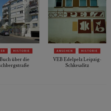
HER
HISTORIE
ANSEHEN
HISTORIE
 Buch über die
VEB Edelpelz Leipzig-
schbergstraße
Schkeuditz