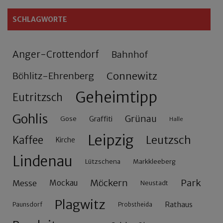
SCHLAGWORTE
Anger-Crottendorf
Bahnhof
Connewitz
Böhlitz-Ehrenberg
Geheimtipp
Eutritzsch
Gohlis
Grünau
Gose
Graffiti
Halle
Leipzig
Leutzsch
Kaffee
Kirche
Lindenau
Lützschena
Markkleeberg
Möckern
Park
Messe
Mockau
Neustadt
Plagwitz
Rathaus
Paunsdorf
Probstheida