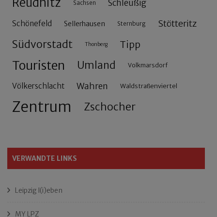
Reudnitz
Schleußig
Sachsen
Stötteritz
Schönefeld
Sellerhausen
Sternburg
Südvorstadt
Tipp
Thonberg
Touristen
Umland
Volkmarsdorf
Wahren
Völkerschlacht
Waldstraßenviertel
Zentrum
Zschocher
VERWANDTE LINKS
Leipzig l(i)eben
MY LPZ