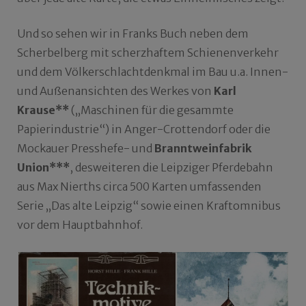
Und so sehen wir in Franks Buch neben dem
Scherbelberg mit scherzhaftem Schienenverkehr
und dem Völkerschlachtdenkmal im Bau u.a. Innen-
und Außenansichten des Werkes von
Karl
Krause**
(„Maschinen für die gesammte
Papierindustrie“) in Anger-Crottendorf oder die
Mockauer Presshefe- und
Branntweinfabrik
Union***
, desweiteren die Leipziger Pferdebahn
aus Max Nierths circa 500 Karten umfassenden
Serie „Das alte Leipzig“ sowie einen Kraftomnibus
vor dem Hauptbahnhof.