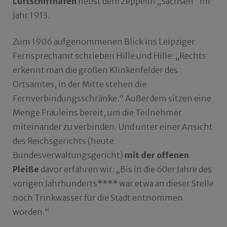
Luftschiffhafen
nebst dem Zeppelin „Sachsen“ im
Jahr 1913.
Zum 1906 aufgenommenen Blick ins Leipziger
Fernsprechamt schrieben Hille und Hille: „Rechts
erkennt man die großen Klinkenfelder des
Ortsamtes, in der Mitte stehen die
Fernverbindungsschränke.“ Außerdem sitzen eine
Menge Fräuleins bereit, um die Teilnehmer
miteinander zu verbinden. Und unter einer Ansicht
des Reichsgerichts (heute
Bundesverwaltungsgericht)
mit der offenen
Pleiße
davor erfahren wir: „Bis in die 60er Jahre des
vorigen Jahrhunderts**** war etwa an dieser Stelle
noch Trinkwasser für die Stadt entnommen
worden.“