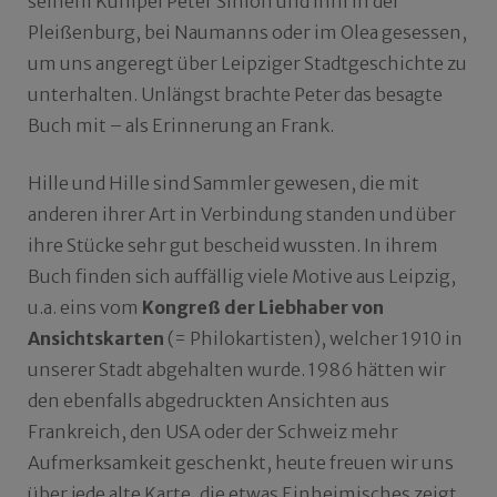
seinem Kumpel Peter Simon und ihm in der
Pleißenburg, bei Naumanns oder im Olea gesessen,
um uns angeregt über Leipziger Stadtgeschichte zu
unterhalten. Unlängst brachte Peter das besagte
Buch mit – als Erinnerung an Frank.
Hille und Hille sind Sammler gewesen, die mit
anderen ihrer Art in Verbindung standen und über
ihre Stücke sehr gut bescheid wussten. In ihrem
Buch finden sich auffällig viele Motive aus Leipzig,
u.a. eins vom
Kongreß der Liebhaber von
Ansichtskarten
(= Philokartisten), welcher 1910 in
unserer Stadt abgehalten wurde. 1986 hätten wir
den ebenfalls abgedruckten Ansichten aus
Frankreich, den USA oder der Schweiz mehr
Aufmerksamkeit geschenkt, heute freuen wir uns
über jede alte Karte, die etwas Einheimisches zeigt.