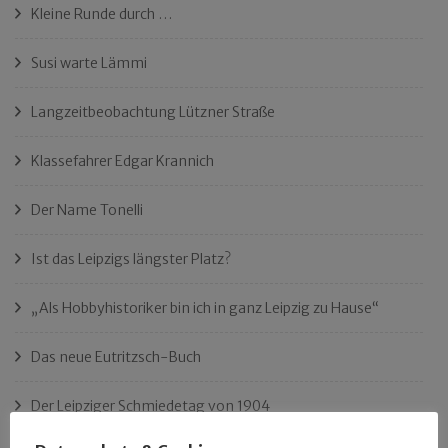
Kleine Runde durch …
Susi warte Lämmi
Langzeitbeobachtung Lützner Straße
Klassefahrer Edgar Krannich
Der Name Tonelli
Ist das Leipzigs längster Platz?
„Als Hobbyhistoriker bin ich in ganz Leipzig zu Hause“
Das neue Eutritzsch-Buch
Der Leipziger Schmiedetag von 1904