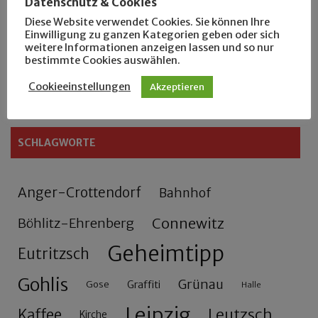
Datenschutz & Cookies
Rennfahrer in Schönefeld und Zschocher
Diese Website verwendet Cookies. Sie können Ihre
Einwilligung zu ganzen Kategorien geben oder sich
Zu Fuß durch Anger-Crottendorf
weitere Informationen anzeigen lassen und so nur
bestimmte Cookies auswählen.
Sammler- und Wanderfreund Hardy
Cookieeinstellungen
Akzeptieren
SCHLAGWORTE
Anger-Crottendorf
Bahnhof
Connewitz
Böhlitz-Ehrenberg
Geheimtipp
Eutritzsch
Gohlis
Grünau
Gose
Graffiti
Halle
Leipzig
Leutzsch
Kaffee
Kirche