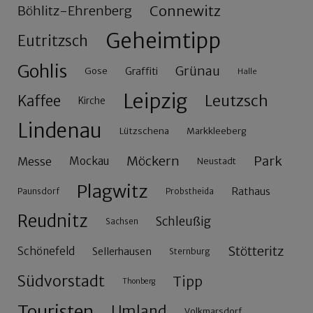
Connewitz
Böhlitz-Ehrenberg
Geheimtipp
Eutritzsch
Gohlis
Grünau
Gose
Graffiti
Halle
Leipzig
Leutzsch
Kaffee
Kirche
Lindenau
Lützschena
Markkleeberg
Möckern
Park
Messe
Mockau
Neustadt
Plagwitz
Rathaus
Paunsdorf
Probstheida
Reudnitz
Schleußig
Sachsen
Stötteritz
Schönefeld
Sellerhausen
Sternburg
Südvorstadt
Tipp
Thonberg
Touristen
Umland
Volkmarsdorf