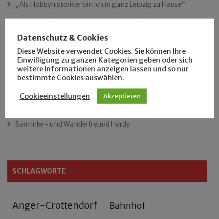
„Als Hobbyhistoriker bin ich in ganz Leipzig zu Hause“
Das neue Eutritzsch-Buch
Datenschutz & Cookies
Diese Website verwendet Cookies. Sie können Ihre
Der Leipziger Schmiedetag von 1904
Einwilligung zu ganzen Kategorien geben oder sich
weitere Informationen anzeigen lassen und so nur
Rennfahrer in Schönefeld und Zschocher
bestimmte Cookies auswählen.
Cookieeinstellungen
Akzeptieren
Zu Fuß durch Anger-Crottendorf
Sammler- und Wanderfreund Hardy
SCHLAGWORTE
Anger-Crottendorf
Bahnhof