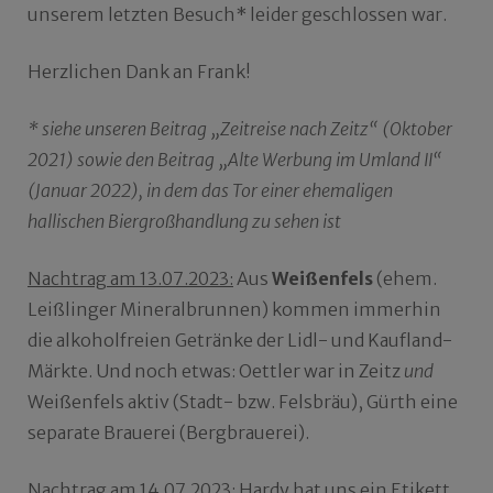
unserem letzten Besuch* leider geschlossen war.
Herzlichen Dank an Frank!
* siehe unseren Beitrag „Zeitreise nach Zeitz“ (Oktober
2021) sowie den Beitrag „Alte Werbung im Umland II“
(Januar 2022), in dem das Tor einer ehemaligen
hallischen Biergroßhandlung zu sehen ist
Nachtrag am 13.07.2023:
Aus
Weißenfels
(ehem.
Leißlinger Mineralbrunnen) kommen immerhin
die alkoholfreien Getränke der Lidl- und Kaufland-
Märkte. Und noch etwas: Oettler war in Zeitz
und
Weißenfels aktiv (Stadt- bzw. Felsbräu), Gürth eine
separate Brauerei (Bergbrauerei).
Nachtrag am 14.07.2023:
Hardy hat uns ein Etikett