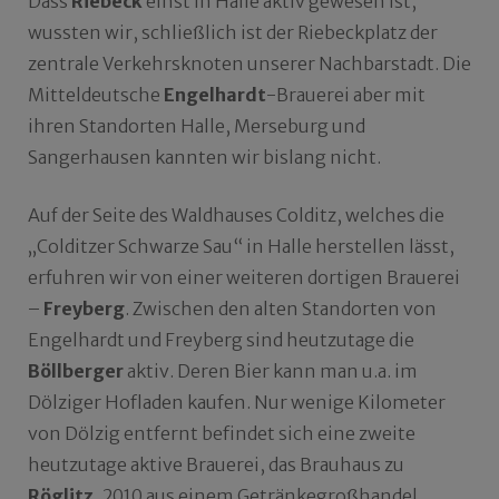
Dass
Riebeck
einst in Halle aktiv gewesen ist,
wussten wir, schließlich ist der Riebeckplatz der
zentrale Verkehrsknoten unserer Nachbarstadt. Die
Mitteldeutsche
Engelhardt
-Brauerei aber mit
ihren Standorten Halle, Merseburg und
Sangerhausen kannten wir bislang nicht.
Auf der Seite des Waldhauses Colditz, welches die
„Colditzer Schwarze Sau“ in Halle herstellen lässt,
erfuhren wir von einer weiteren dortigen Brauerei
–
Freyberg
. Zwischen den alten Standorten von
Engelhardt und Freyberg sind heutzutage die
Böllberger
aktiv. Deren Bier kann man u.a. im
Dölziger Hofladen kaufen. Nur wenige Kilometer
von Dölzig entfernt befindet sich eine zweite
heutzutage aktive Brauerei, das Brauhaus zu
Röglitz
, 2010 aus einem Getränkegroßhandel