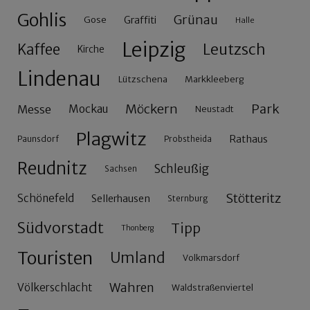
Gohlis
Grünau
Gose
Graffiti
Halle
Leipzig
Leutzsch
Kaffee
Kirche
Lindenau
Lützschena
Markkleeberg
Möckern
Park
Messe
Mockau
Neustadt
Plagwitz
Rathaus
Paunsdorf
Probstheida
Reudnitz
Schleußig
Sachsen
Stötteritz
Schönefeld
Sellerhausen
Sternburg
Südvorstadt
Tipp
Thonberg
Touristen
Umland
Volkmarsdorf
Wahren
Völkerschlacht
Waldstraßenviertel