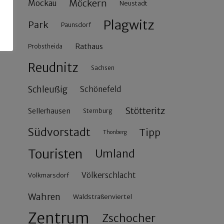
Möckern
Mockau
Neustadt
Plagwitz
Park
Paunsdorf
Rathaus
Probstheida
Reudnitz
Sachsen
Schleußig
Schönefeld
Stötteritz
Sellerhausen
Sternburg
Südvorstadt
Tipp
Thonberg
Touristen
Umland
Völkerschlacht
Volkmarsdorf
Wahren
Waldstraßenviertel
Zentrum
Zschocher