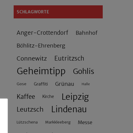
SCHLAGWORTE
Anger-Crottendorf
Bahnhof
Böhlitz-Ehrenberg
Connewitz
Eutritzsch
Geheimtipp
Gohlis
Grünau
Gose
Graffiti
Halle
Leipzig
Kaffee
Kirche
Lindenau
Leutzsch
Messe
Lützschena
Markkleeberg