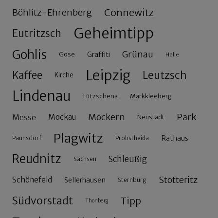
Connewitz
Böhlitz-Ehrenberg
Geheimtipp
Eutritzsch
Gohlis
Grünau
Gose
Graffiti
Halle
Leipzig
Leutzsch
Kaffee
Kirche
Lindenau
Lützschena
Markkleeberg
Möckern
Park
Messe
Mockau
Neustadt
Plagwitz
Rathaus
Paunsdorf
Probstheida
Reudnitz
Schleußig
Sachsen
Stötteritz
Schönefeld
Sellerhausen
Sternburg
Südvorstadt
Tipp
Thonberg