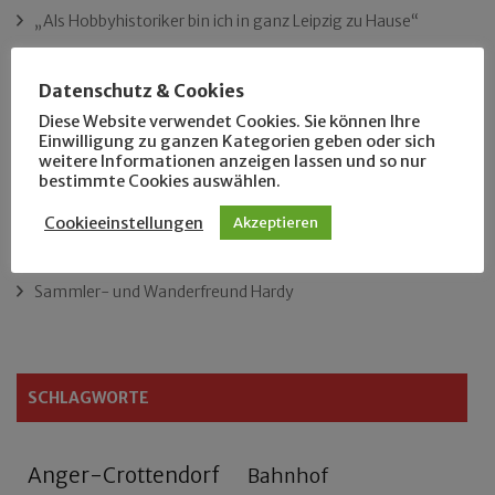
„Als Hobbyhistoriker bin ich in ganz Leipzig zu Hause“
Das neue Eutritzsch-Buch
Datenschutz & Cookies
Diese Website verwendet Cookies. Sie können Ihre
Der Leipziger Schmiedetag von 1904
Einwilligung zu ganzen Kategorien geben oder sich
weitere Informationen anzeigen lassen und so nur
bestimmte Cookies auswählen.
Rennfahrer in Schönefeld und Zschocher
Cookieeinstellungen
Akzeptieren
Zu Fuß durch Anger-Crottendorf
Sammler- und Wanderfreund Hardy
SCHLAGWORTE
Anger-Crottendorf
Bahnhof