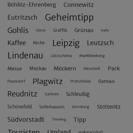
Connewitz
Böhlitz-Ehrenberg
Geheimtipp
Eutritzsch
Gohlis
Grünau
Gose
Graffiti
Halle
Leipzig
Leutzsch
Kaffee
Kirche
Lindenau
Lützschena
Markkleeberg
Möckern
Park
Messe
Mockau
Neustadt
Plagwitz
Rathaus
Paunsdorf
Probstheida
Reudnitz
Schleußig
Sachsen
Stötteritz
Schönefeld
Sellerhausen
Sternburg
Südvorstadt
Tipp
Thonberg
Touristen
Umland
Volkmarsdorf