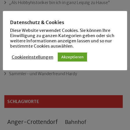
„Als Hobbyhistoriker bin ich in ganz Leipzig zu Hause“
Das neue Eutritzsch-Buch
Datenschutz & Cookies
Diese Website verwendet Cookies. Sie können Ihre
Der Leipziger Schmiedetag von 1904
Einwilligung zu ganzen Kategorien geben oder sich
weitere Informationen anzeigen lassen und so nur
Rennfahrer in Schönefeld und Zschocher
bestimmte Cookies auswählen.
Cookieeinstellungen
Akzeptieren
Zu Fuß durch Anger-Crottendorf
Sammler- und Wanderfreund Hardy
SCHLAGWORTE
Anger-Crottendorf
Bahnhof