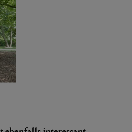
t ebenfalls interessant …