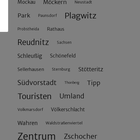
Möckern
Mockau
Neustadt
Plagwitz
Park
Paunsdorf
Rathaus
Probstheida
Reudnitz
Sachsen
Schleußig
Schönefeld
Stötteritz
Sellerhausen
Sternburg
Südvorstadt
Tipp
Thonberg
Touristen
Umland
Völkerschlacht
Volkmarsdorf
Wahren
Waldstraßenviertel
Zentrum
Zschocher