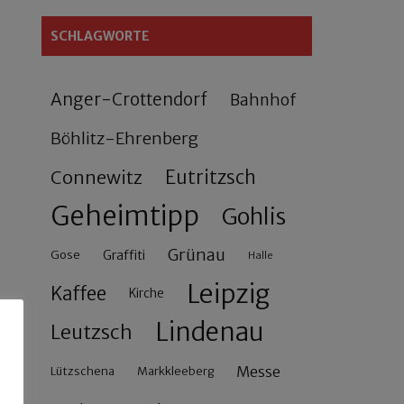
SCHLAGWORTE
Anger-Crottendorf
Bahnhof
Böhlitz-Ehrenberg
Connewitz
Eutritzsch
Geheimtipp
Gohlis
Grünau
Gose
Graffiti
Halle
Leipzig
Kaffee
Kirche
Lindenau
Leutzsch
Messe
Lützschena
Markkleeberg