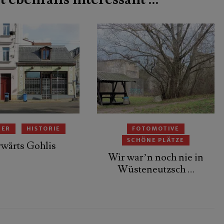
HER
HISTORIE
FOTOMOTIVE
SCHÖNE PLÄTZE
wärts Gohlis
Wir war’n noch nie in
Wüsteneutzsch …