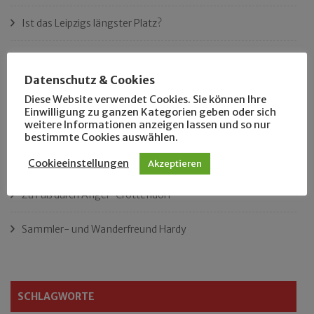
Ist das Leipzigs längster Platz?
„Als Hobbyhistoriker bin ich in ganz Leipzig zu Hause“
Datenschutz & Cookies
Das neue Eutritzsch-Buch
Diese Website verwendet Cookies. Sie können Ihre
Einwilligung zu ganzen Kategorien geben oder sich
weitere Informationen anzeigen lassen und so nur
Der Leipziger Schmiedetag von 1904
bestimmte Cookies auswählen.
Rennfahrer in Schönefeld und Zschocher
Cookieeinstellungen
Akzeptieren
Zu Fuß durch Anger-Crottendorf
Sammler- und Wanderfreund Hardy
SCHLAGWORTE