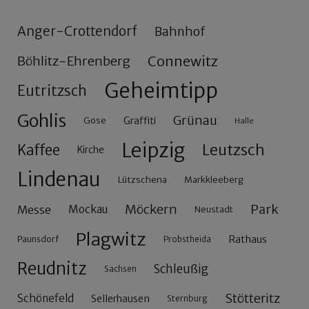
Anger-Crottendorf
Bahnhof
Connewitz
Böhlitz-Ehrenberg
Geheimtipp
Eutritzsch
Gohlis
Grünau
Gose
Graffiti
Halle
Leipzig
Leutzsch
Kaffee
Kirche
Lindenau
Lützschena
Markkleeberg
Möckern
Park
Messe
Mockau
Neustadt
Plagwitz
Rathaus
Paunsdorf
Probstheida
Reudnitz
Schleußig
Sachsen
Stötteritz
Schönefeld
Sellerhausen
Sternburg