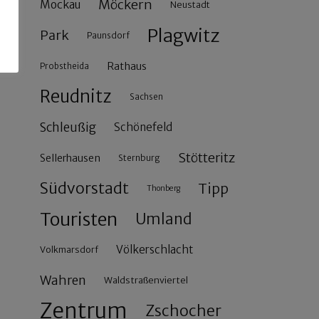
Möckern
Mockau
Neustadt
Plagwitz
Park
Paunsdorf
Rathaus
Probstheida
Reudnitz
Sachsen
Schleußig
Schönefeld
Stötteritz
Sellerhausen
Sternburg
Südvorstadt
Tipp
Thonberg
Touristen
Umland
Völkerschlacht
Volkmarsdorf
Wahren
Waldstraßenviertel
Zentrum
Zschocher