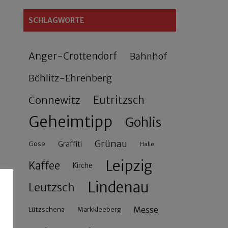
SCHLAGWORTE
Anger-Crottendorf
Bahnhof
Böhlitz-Ehrenberg
Connewitz
Eutritzsch
Geheimtipp
Gohlis
Grünau
Gose
Graffiti
Halle
Leipzig
Kaffee
Kirche
Lindenau
Leutzsch
Messe
Lützschena
Markkleeberg