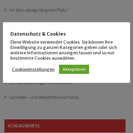
Ist das Leipzigs längster Platz?
„Als Hobbyhistoriker bin ich in ganz Leipzig zu Hause“
Datenschutz & Cookies
Das neue Eutritzsch-Buch
Diese Website verwendet Cookies. Sie können Ihre
Einwilligung zu ganzen Kategorien geben oder sich
weitere Informationen anzeigen lassen und so nur
Der Leipziger Schmiedetag von 1904
bestimmte Cookies auswählen.
Rennfahrer in Schönefeld und Zschocher
Cookieeinstellungen
Akzeptieren
Zu Fuß durch Anger-Crottendorf
Sammler- und Wanderfreund Hardy
SCHLAGWORTE