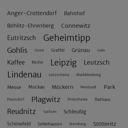
Anger-Crottendorf
Bahnhof
Connewitz
Böhlitz-Ehrenberg
Geheimtipp
Eutritzsch
Gohlis
Grünau
Gose
Graffiti
Halle
Leipzig
Leutzsch
Kaffee
Kirche
Lindenau
Lützschena
Markkleeberg
Möckern
Park
Messe
Mockau
Neustadt
Plagwitz
Rathaus
Paunsdorf
Probstheida
Reudnitz
Schleußig
Sachsen
Stötteritz
Schönefeld
Sellerhausen
Sternburg