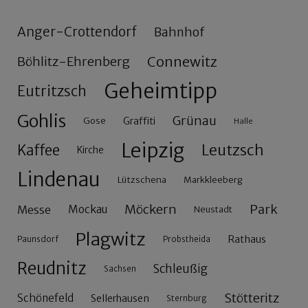
Anger-Crottendorf
Bahnhof
Connewitz
Böhlitz-Ehrenberg
Geheimtipp
Eutritzsch
Gohlis
Grünau
Gose
Graffiti
Halle
Leipzig
Leutzsch
Kaffee
Kirche
Lindenau
Lützschena
Markkleeberg
Möckern
Park
Messe
Mockau
Neustadt
Plagwitz
Rathaus
Paunsdorf
Probstheida
Reudnitz
Schleußig
Sachsen
Stötteritz
Schönefeld
Sellerhausen
Sternburg