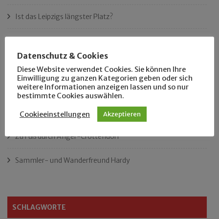
Ist das Leipzigs längster Platz?
„Als Hobbyhistoriker bin ich in ganz Leipzig zu Hause“
Datenschutz & Cookies
Das neue Eutritzsch-Buch
Diese Website verwendet Cookies. Sie können Ihre
Einwilligung zu ganzen Kategorien geben oder sich
weitere Informationen anzeigen lassen und so nur
Der Leipziger Schmiedetag von 1904
bestimmte Cookies auswählen.
Rennfahrer in Schönefeld und Zschocher
Cookieeinstellungen
Akzeptieren
Zu Fuß durch Anger-Crottendorf
Sammler- und Wanderfreund Hardy
SCHLAGWORTE