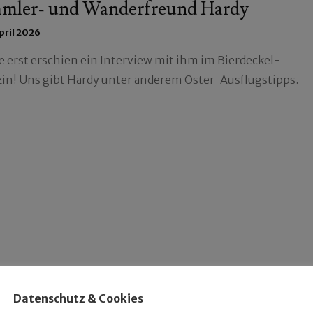
mler- und Wanderfreund Hardy
April 2026
e erst erschien ein Interview mit ihm im Bierdeckel-
in! Uns gibt Hardy unter anderem Oster-Ausflugstipps.
Datenschutz & Cookies