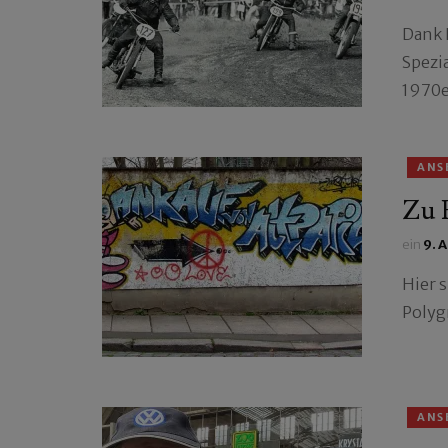
Dank 
Spezi
1970e
ANS
Zu 
ein
9. 
Hier s
Polyg
ANS