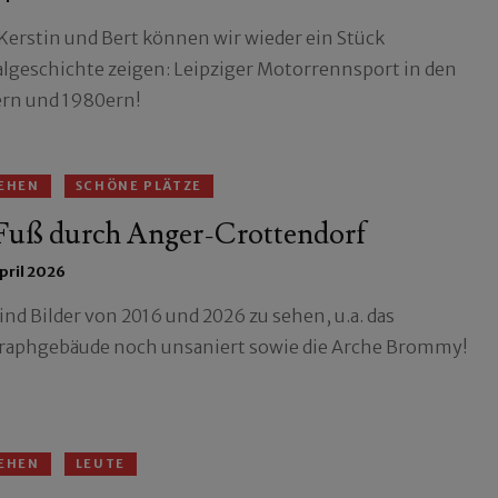
Kerstin und Bert können wir wieder ein Stück
algeschichte zeigen: Leipziger Motorrennsport in den
rn und 1980ern!
EHEN
SCHÖNE PLÄTZE
Fuß durch Anger-Crottendorf
April 2026
ind Bilder von 2016 und 2026 zu sehen, u.a. das
raphgebäude noch unsaniert sowie die Arche Brommy!
EHEN
LEUTE