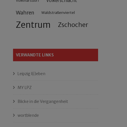
Völkerschlacht
Volkmarsdorf
Wahren
Waldstraßenviertel
Zentrum
Zschocher
VERWANDTE LINKS
Leipzig l(i)eben
MY LPZ
Blicke in die Vergangenheit
wortblende