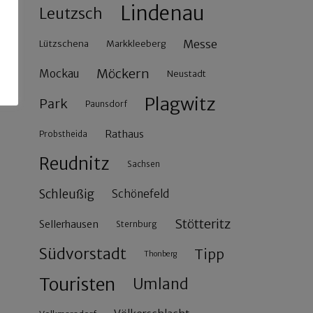
Lindenau
Leutzsch
Messe
Lützschena
Markkleeberg
Möckern
Mockau
Neustadt
Plagwitz
Park
Paunsdorf
Rathaus
Probstheida
Reudnitz
Sachsen
Schleußig
Schönefeld
Stötteritz
Sellerhausen
Sternburg
Südvorstadt
Tipp
Thonberg
Touristen
Umland