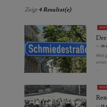
Zeigt
4 Resultat(e)
HIS
Der
ein
23.
Weit 
unser
…
HIS
Ren
ein
16.