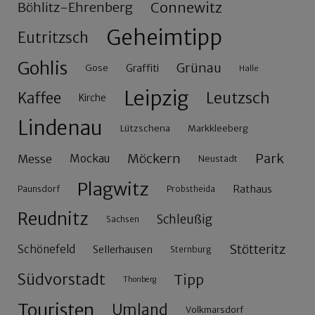
Connewitz
Böhlitz-Ehrenberg
Geheimtipp
Eutritzsch
Gohlis
Grünau
Gose
Graffiti
Halle
Leipzig
Leutzsch
Kaffee
Kirche
Lindenau
Lützschena
Markkleeberg
Möckern
Park
Messe
Mockau
Neustadt
Plagwitz
Rathaus
Paunsdorf
Probstheida
Reudnitz
Schleußig
Sachsen
Stötteritz
Schönefeld
Sellerhausen
Sternburg
Südvorstadt
Tipp
Thonberg
Touristen
Umland
Volkmarsdorf