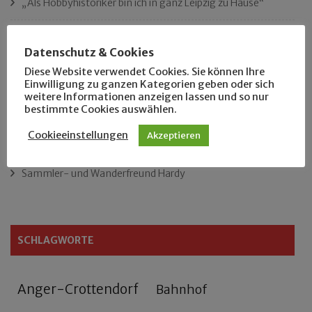
„Als Hobbyhistoriker bin ich in ganz Leipzig zu Hause“
Das neue Eutritzsch-Buch
Datenschutz & Cookies
Der Leipziger Schmiedetag von 1904
Diese Website verwendet Cookies. Sie können Ihre
Einwilligung zu ganzen Kategorien geben oder sich
weitere Informationen anzeigen lassen und so nur
Rennfahrer in Schönefeld und Zschocher
bestimmte Cookies auswählen.
Cookieeinstellungen
Akzeptieren
Zu Fuß durch Anger-Crottendorf
Sammler- und Wanderfreund Hardy
SCHLAGWORTE
Anger-Crottendorf
Bahnhof