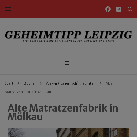
Nichtgeschäftliche Empfehlungen für Leipziger und Gäste
Geheimtipp Leipzig
Start
Bücher
Als wir (italienisch) träumten
Alte
Matratzenfabrik in Mölkau
Alte Matratzenfabrik in
Mölkau