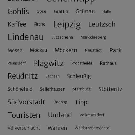
Gohlis
Grünau
Gose
Graffiti
Halle
Leipzig
Leutzsch
Kaffee
Kirche
Lindenau
Lützschena
Markkleeberg
Möckern
Park
Messe
Mockau
Neustadt
Plagwitz
Rathaus
Paunsdorf
Probstheida
Reudnitz
Schleußig
Sachsen
Stötteritz
Schönefeld
Sellerhausen
Sternburg
Südvorstadt
Tipp
Thonberg
Touristen
Umland
Volkmarsdorf
Wahren
Völkerschlacht
Waldstraßenviertel