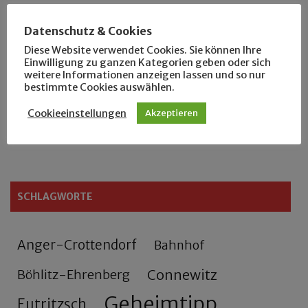
Der Leipziger Schmiedetag von 1904
Datenschutz & Cookies
Diese Website verwendet Cookies. Sie können Ihre
Einwilligung zu ganzen Kategorien geben oder sich
Rennfahrer in Schönefeld und Zschocher
weitere Informationen anzeigen lassen und so nur
bestimmte Cookies auswählen.
Zu Fuß durch Anger-Crottendorf
Cookieeinstellungen
Akzeptieren
Sammler- und Wanderfreund Hardy
SCHLAGWORTE
Anger-Crottendorf
Bahnhof
Connewitz
Böhlitz-Ehrenberg
Geheimtipp
Eutritzsch