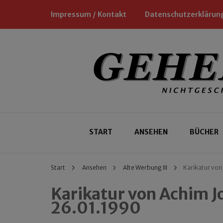
Impressum / Kontakt
Datenschutzerklärun
Nichtgeschäftliche Empfehlungen für
Geheimtipp
START
ANSEHEN
BÜCHER
Start
Ansehen
Alte Werbung III
Karikatur von
Karikatur von Achim J
26.01.1990