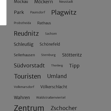
Möckern
Mockau
Neustadt
Plagwitz
Park
Paunsdorf
Rathaus
Probstheida
Reudnitz
Sachsen
Schleußig
Schönefeld
Stötteritz
Sellerhausen
Sternburg
Südvorstadt
Tipp
Thonberg
Touristen
Umland
Völkerschlacht
Volkmarsdorf
Wahren
Waldstraßenviertel
Zentrum
Zschocher