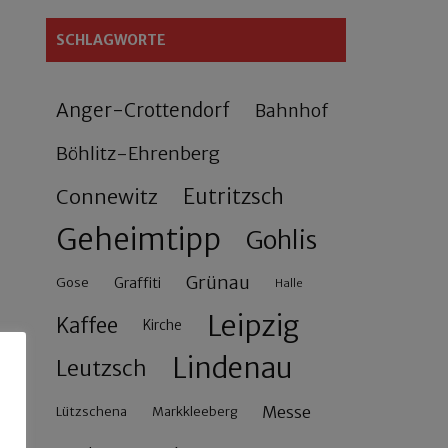
SCHLAGWORTE
Anger-Crottendorf
Bahnhof
Böhlitz-Ehrenberg
Connewitz
Eutritzsch
Geheimtipp
Gohlis
Grünau
Gose
Graffiti
Halle
Leipzig
Kaffee
Kirche
Lindenau
Leutzsch
Messe
Lützschena
Markkleeberg