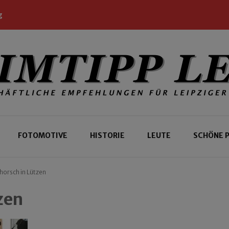
g
 Leipziger und Gäste
 Leipzig
FOTOMOTIVE
HISTORIE
LEUTE
SCHÖNE 
horsch in Lützen
zen