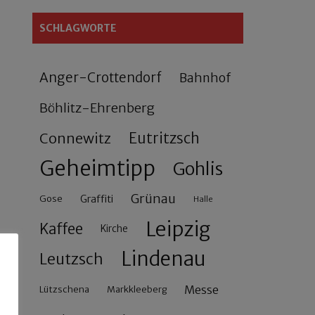
SCHLAGWORTE
Anger-Crottendorf
Bahnhof
Böhlitz-Ehrenberg
Connewitz
Eutritzsch
Geheimtipp
Gohlis
Grünau
Gose
Graffiti
Halle
Leipzig
Kaffee
Kirche
Lindenau
Leutzsch
Messe
Lützschena
Markkleeberg