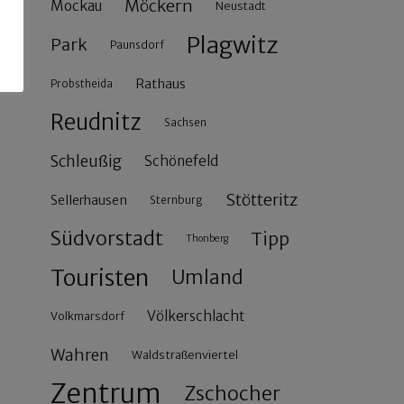
Möckern
Mockau
Neustadt
Plagwitz
Park
Paunsdorf
Rathaus
Probstheida
Reudnitz
Sachsen
Schleußig
Schönefeld
Stötteritz
Sellerhausen
Sternburg
Südvorstadt
Tipp
Thonberg
Touristen
Umland
Völkerschlacht
Volkmarsdorf
Wahren
Waldstraßenviertel
Zentrum
Zschocher