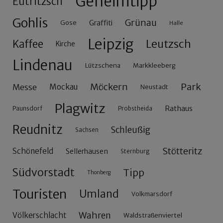
Geheimtipp
Eutritzsch
Gohlis
Grünau
Gose
Graffiti
Halle
Leipzig
Leutzsch
Kaffee
Kirche
Lindenau
Lützschena
Markkleeberg
Möckern
Park
Messe
Mockau
Neustadt
Plagwitz
Rathaus
Paunsdorf
Probstheida
Reudnitz
Schleußig
Sachsen
Stötteritz
Schönefeld
Sellerhausen
Sternburg
Südvorstadt
Tipp
Thonberg
Touristen
Umland
Volkmarsdorf
Wahren
Völkerschlacht
Waldstraßenviertel