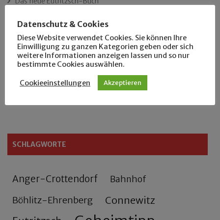
Das neue Eutritzsch-Buch
Datenschutz & Cookies
Der Leipziger Schmiedetag von 1904
Diese Website verwendet Cookies. Sie können Ihre
Einwilligung zu ganzen Kategorien geben oder sich
Rennfahrer in Schönefeld und Zschocher
weitere Informationen anzeigen lassen und so nur
bestimmte Cookies auswählen.
Zu Fuß durch Anger-Crottendorf
Cookieeinstellungen
Akzeptieren
Sammler- und Wanderfreund Hardy
SCHLAGWORTE
Anger-Crottendorf
Bahnhof
Connewitz
Böhlitz-Ehrenberg