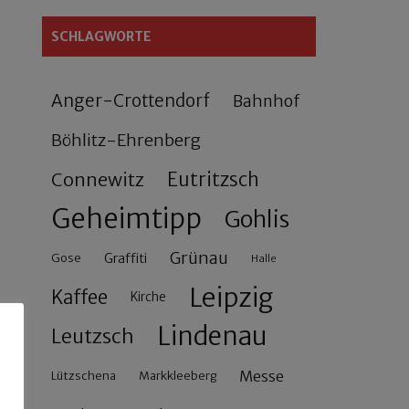
SCHLAGWORTE
Anger-Crottendorf
Bahnhof
Böhlitz-Ehrenberg
Connewitz
Eutritzsch
Geheimtipp
Gohlis
Grünau
Gose
Graffiti
Halle
Leipzig
Kaffee
Kirche
Lindenau
Leutzsch
Messe
Lützschena
Markkleeberg