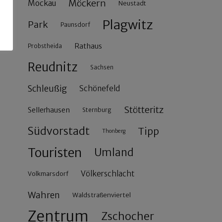
Möckern
Mockau
Neustadt
Plagwitz
Park
Paunsdorf
Rathaus
Probstheida
Reudnitz
Sachsen
Schleußig
Schönefeld
Stötteritz
Sellerhausen
Sternburg
Südvorstadt
Tipp
Thonberg
Touristen
Umland
Völkerschlacht
Volkmarsdorf
Wahren
Waldstraßenviertel
Zentrum
Zschocher