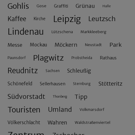
Gohlis
Grünau
Gose
Graffiti
Halle
Leipzig
Leutzsch
Kaffee
Kirche
Lindenau
Lützschena
Markkleeberg
Möckern
Park
Messe
Mockau
Neustadt
Plagwitz
Rathaus
Paunsdorf
Probstheida
Reudnitz
Schleußig
Sachsen
Stötteritz
Schönefeld
Sellerhausen
Sternburg
Südvorstadt
Tipp
Thonberg
Touristen
Umland
Volkmarsdorf
Wahren
Völkerschlacht
Waldstraßenviertel