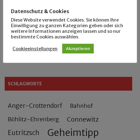
Das neue Eutritzsch-Buch
Datenschutz & Cookies
Diese Website verwendet Cookies. Sie können Ihre
Der Leipziger Schmiedetag von 1904
Einwilligung zu ganzen Kategorien geben oder sich
weitere Informationen anzeigen lassen und so nur
bestimmte Cookies auswählen.
Rennfahrer in Schönefeld und Zschocher
Cookieeinstellungen
Akzeptieren
Zu Fuß durch Anger-Crottendorf
SCHLAGWORTE
Anger-Crottendorf
Bahnhof
Connewitz
Böhlitz-Ehrenberg
Geheimtipp
Eutritzsch