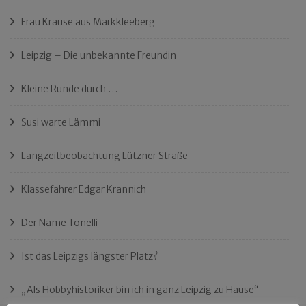
Frau Krause aus Markkleeberg
Leipzig – Die unbekannte Freundin
Kleine Runde durch …
Susi warte Lämmi
Langzeitbeobachtung Lützner Straße
Klassefahrer Edgar Krannich
Der Name Tonelli
Ist das Leipzigs längster Platz?
„Als Hobbyhistoriker bin ich in ganz Leipzig zu Hause“