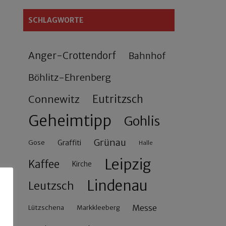
SCHLAGWORTE
Anger-Crottendorf
Bahnhof
Böhlitz-Ehrenberg
Connewitz
Eutritzsch
Geheimtipp
Gohlis
Grünau
Gose
Graffiti
Halle
Leipzig
Kaffee
Kirche
Lindenau
Leutzsch
Messe
Lützschena
Markkleeberg