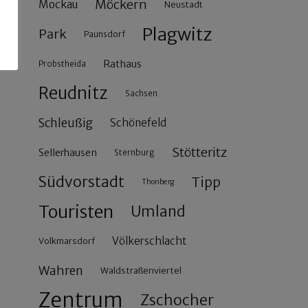
Möckern
Mockau
Neustadt
Plagwitz
Park
Paunsdorf
Rathaus
Probstheida
Reudnitz
Sachsen
Schleußig
Schönefeld
Stötteritz
Sellerhausen
Sternburg
Südvorstadt
Tipp
Thonberg
Touristen
Umland
Völkerschlacht
Volkmarsdorf
Wahren
Waldstraßenviertel
Zentrum
Zschocher