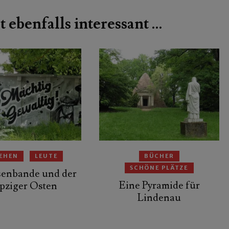
t ebenfalls interessant …
EHEN
LEUTE
BÜCHER
SCHÖNE PLÄTZE
senbande und der
Eine Pyramide für
pziger Osten
Lindenau