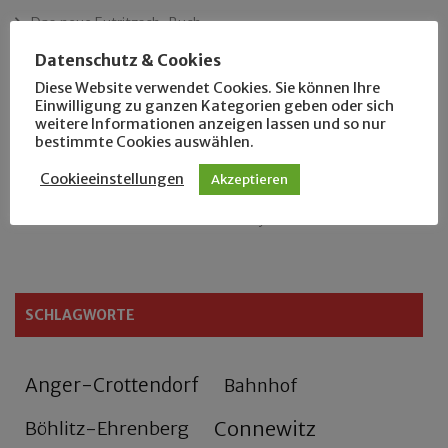
Das neue Eutritzsch-Buch
Datenschutz & Cookies
Der Leipziger Schmiedetag von 1904
Diese Website verwendet Cookies. Sie können Ihre
Einwilligung zu ganzen Kategorien geben oder sich
Rennfahrer in Schönefeld und Zschocher
weitere Informationen anzeigen lassen und so nur
bestimmte Cookies auswählen.
Zu Fuß durch Anger-Crottendorf
Cookieeinstellungen
Akzeptieren
Sammler- und Wanderfreund Hardy
SCHLAGWORTE
Anger-Crottendorf
Bahnhof
Connewitz
Böhlitz-Ehrenberg