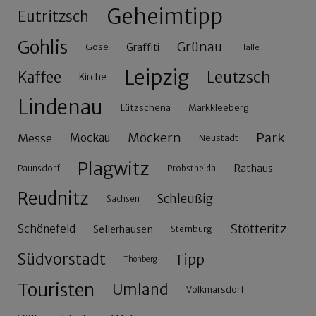
Geheimtipp
Eutritzsch
Gohlis
Grünau
Gose
Graffiti
Halle
Leipzig
Leutzsch
Kaffee
Kirche
Lindenau
Lützschena
Markkleeberg
Möckern
Park
Messe
Mockau
Neustadt
Plagwitz
Rathaus
Paunsdorf
Probstheida
Reudnitz
Schleußig
Sachsen
Stötteritz
Schönefeld
Sellerhausen
Sternburg
Südvorstadt
Tipp
Thonberg
Touristen
Umland
Volkmarsdorf