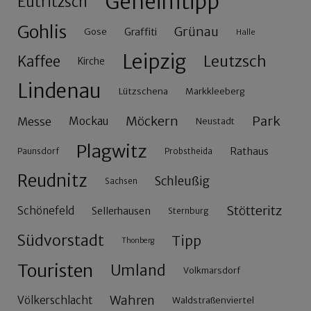
Geheimtipp
Eutritzsch
Gohlis
Grünau
Gose
Graffiti
Halle
Leipzig
Leutzsch
Kaffee
Kirche
Lindenau
Lützschena
Markkleeberg
Möckern
Park
Messe
Mockau
Neustadt
Plagwitz
Rathaus
Paunsdorf
Probstheida
Reudnitz
Schleußig
Sachsen
Stötteritz
Schönefeld
Sellerhausen
Sternburg
Südvorstadt
Tipp
Thonberg
Touristen
Umland
Volkmarsdorf
Wahren
Völkerschlacht
Waldstraßenviertel