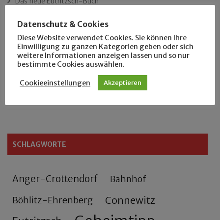
Das neue Eutritzsch-Buch
Datenschutz & Cookies
Der Leipziger Schmiedetag von 1904
Diese Website verwendet Cookies. Sie können Ihre
Einwilligung zu ganzen Kategorien geben oder sich
Rennfahrer in Schönefeld und Zschocher
weitere Informationen anzeigen lassen und so nur
bestimmte Cookies auswählen.
Zu Fuß durch Anger-Crottendorf
Cookieeinstellungen
Akzeptieren
Sammler- und Wanderfreund Hardy
SCHLAGWORTE
Anger-Crottendorf
Bahnhof
Connewitz
Böhlitz-Ehrenberg