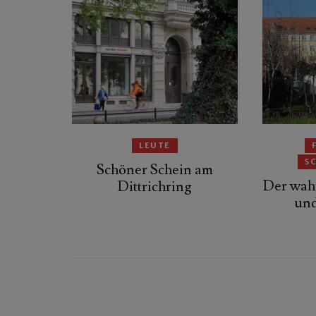
LEUTE
S
Schöner Schein am
Der wahr
Dittrichring
und