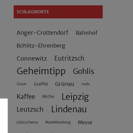
SCHLAGWORTE
Anger-Crottendorf
Bahnhof
Böhlitz-Ehrenberg
Connewitz
Eutritzsch
Geheimtipp
Gohlis
Grünau
Gose
Graffiti
Halle
Leipzig
Kaffee
Kirche
Lindenau
Leutzsch
Messe
Lützschena
Markkleeberg