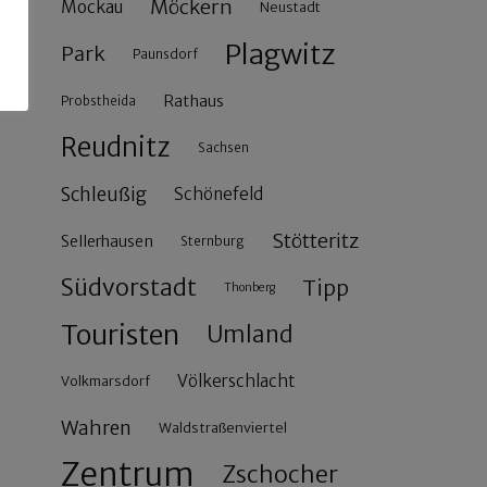
Möckern
Mockau
Neustadt
Plagwitz
Park
Paunsdorf
Rathaus
Probstheida
Reudnitz
Sachsen
Schleußig
Schönefeld
Stötteritz
Sellerhausen
Sternburg
Südvorstadt
Tipp
Thonberg
Touristen
Umland
Völkerschlacht
Volkmarsdorf
Wahren
Waldstraßenviertel
Zentrum
Zschocher