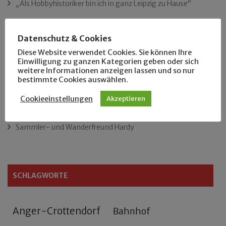
„Als Hobbyhistoriker bin ich in ganz Leipzig zu Hause“
Das neue Eutritzsch-Buch
Datenschutz & Cookies
Diese Website verwendet Cookies. Sie können Ihre
Der Leipziger Schmiedetag von 1904
Einwilligung zu ganzen Kategorien geben oder sich
weitere Informationen anzeigen lassen und so nur
Rennfahrer in Schönefeld und Zschocher
bestimmte Cookies auswählen.
Cookieeinstellungen
Akzeptieren
Zu Fuß durch Anger-Crottendorf
Sammler- und Wanderfreund Hardy
SCHLAGWORTE
Anger-Crottendorf
Bahnhof