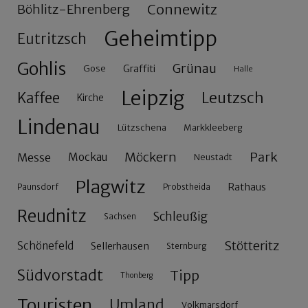
Connewitz
Böhlitz-Ehrenberg
Geheimtipp
Eutritzsch
Gohlis
Grünau
Gose
Graffiti
Halle
Leipzig
Leutzsch
Kaffee
Kirche
Lindenau
Lützschena
Markkleeberg
Möckern
Park
Messe
Mockau
Neustadt
Plagwitz
Rathaus
Paunsdorf
Probstheida
Reudnitz
Schleußig
Sachsen
Stötteritz
Schönefeld
Sellerhausen
Sternburg
Südvorstadt
Tipp
Thonberg
Touristen
Umland
Volkmarsdorf