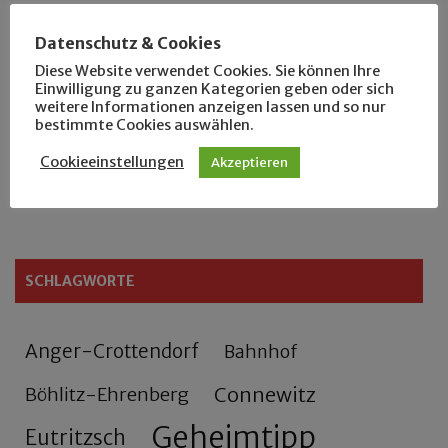
Der Leipziger Schmiedetag von 1904
Datenschutz & Cookies
Diese Website verwendet Cookies. Sie können Ihre
Rennfahrer in Schönefeld und Zschocher
Einwilligung zu ganzen Kategorien geben oder sich
weitere Informationen anzeigen lassen und so nur
bestimmte Cookies auswählen.
Zu Fuß durch Anger-Crottendorf
Cookieeinstellungen
Akzeptieren
Sammler- und Wanderfreund Hardy
SCHLAGWORTE
Anger-Crottendorf
Bahnhof
Connewitz
Böhlitz-Ehrenberg
Geheimtipp
Eutritzsch