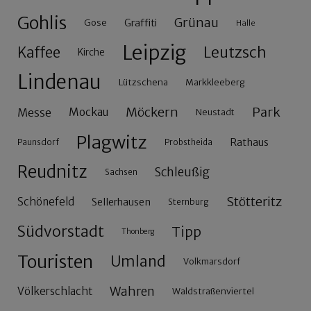
Gohlis
Grünau
Gose
Graffiti
Halle
Leipzig
Leutzsch
Kaffee
Kirche
Lindenau
Lützschena
Markkleeberg
Möckern
Park
Messe
Mockau
Neustadt
Plagwitz
Rathaus
Paunsdorf
Probstheida
Reudnitz
Schleußig
Sachsen
Stötteritz
Schönefeld
Sellerhausen
Sternburg
Südvorstadt
Tipp
Thonberg
Touristen
Umland
Volkmarsdorf
Wahren
Völkerschlacht
Waldstraßenviertel