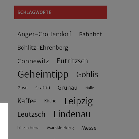
SCHLAGWORTE
Anger-Crottendorf
Bahnhof
Böhlitz-Ehrenberg
Connewitz
Eutritzsch
Geheimtipp
Gohlis
Grünau
Gose
Graffiti
Halle
Leipzig
Kaffee
Kirche
Lindenau
Leutzsch
Messe
Lützschena
Markkleeberg