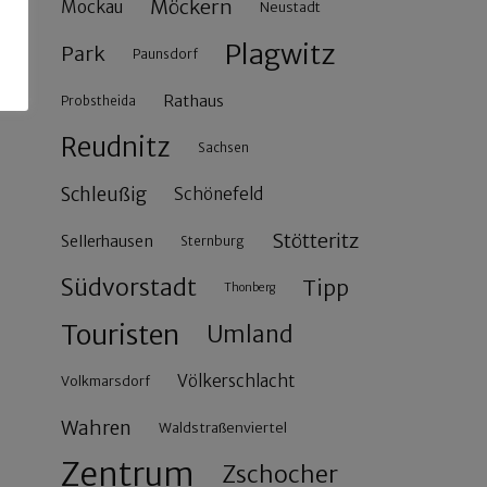
Möckern
Mockau
Neustadt
Plagwitz
Park
Paunsdorf
Rathaus
Probstheida
Reudnitz
Sachsen
Schleußig
Schönefeld
Stötteritz
Sellerhausen
Sternburg
Südvorstadt
Tipp
Thonberg
Touristen
Umland
Völkerschlacht
Volkmarsdorf
Wahren
Waldstraßenviertel
Zentrum
Zschocher