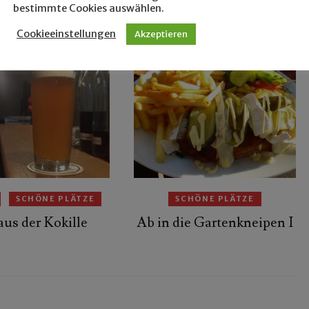
bestimmte Cookies auswählen.
t ebenfalls interessant …
Cookieeinstellungen
Akzeptieren
SCHÖNE PLÄTZE
SCHÖNE PLÄTZE
aus der Kokille
Ab in die Gartenkneipen I