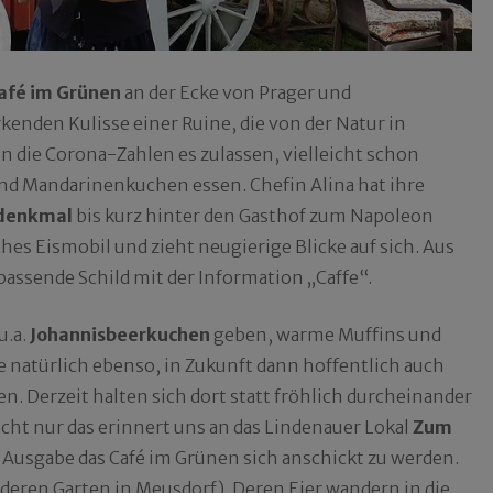
afé im Grünen
an der Ecke von Prager und
kenden Kulisse einer Ruine, die von der Natur in
die Corona-Zahlen es zulassen, vielleicht schon
nd Mandarinenkuchen essen. Chefin Alina hat ihre
tdenkmal
bis kurz hinter den Gasthof zum Napoleon
ches Eismobil und zieht neugierige Blicke auf sich. Aus
ssende Schild mit der Information „Caffe“.
u.a.
Johannisbeerkuchen
geben, warme Muffins und
 natürlich ebenso, in Zukunft dann hoffentlich auch
. Derzeit halten sich dort statt fröhlich durcheinander
cht nur das erinnert uns an das Lindenauer Lokal
Zum
r Ausgabe das Café im Grünen sich anschickt zu werden.
deren Garten in Meusdorf). Deren Eier wandern in die