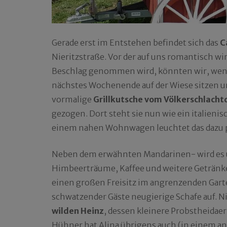
Gerade erst im Entstehen befindet sich das
C
Nieritzstraße. Vor der auf uns romantisch wir
Beschlag genommen wird, könnten wir, wenn 
nächstes Wochenende auf der Wiese sitzen u
vormalige
Grillkutsche vom Völkerschlach
gezogen. Dort steht sie nun wie ein italienis
einem nahen Wohnwagen leuchtet das dazu pa
Neben dem erwähnten Mandarinen- wird es 
Himbeerträume, Kaffee und weitere Getränke
einen großen Freisitz im angrenzenden Garten
schwatzender Gäste neugierige Schafe auf. Ni
wilden Heinz
, dessen kleinere Probstheidae
Hühner hat Alina übrigens auch (in einem an