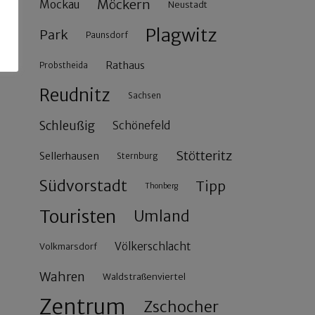
Möckern
Mockau
Neustadt
Plagwitz
Park
Paunsdorf
Rathaus
Probstheida
Reudnitz
Sachsen
Schleußig
Schönefeld
Stötteritz
Sellerhausen
Sternburg
Südvorstadt
Tipp
Thonberg
Touristen
Umland
Völkerschlacht
Volkmarsdorf
Wahren
Waldstraßenviertel
Zentrum
Zschocher