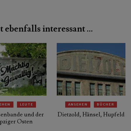
t ebenfalls interessant …
EHEN
LEUTE
ANSEHEN
BÜCHER
senbande und der
Dietzold, Hänsel, Hupfeld
pziger Osten