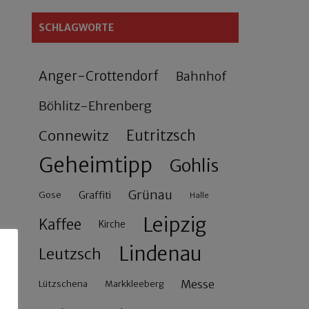
SCHLAGWORTE
Anger-Crottendorf
Bahnhof
Böhlitz-Ehrenberg
Connewitz
Eutritzsch
Geheimtipp
Gohlis
Grünau
Gose
Graffiti
Halle
Leipzig
Kaffee
Kirche
Lindenau
Leutzsch
Messe
Lützschena
Markkleeberg