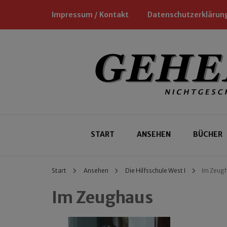
Impressum / Kontakt
Datenschutzerklärun
Nichtgeschäftliche Empfehlungen für
Geheimtipp
START
ANSEHEN
BÜCHER
Start
Ansehen
Die Hilfsschule West I
Im Zeug
Im Zeughaus