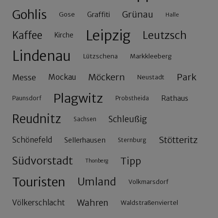
Gohlis
Grünau
Gose
Graffiti
Halle
Leipzig
Leutzsch
Kaffee
Kirche
Lindenau
Lützschena
Markkleeberg
Möckern
Park
Messe
Mockau
Neustadt
Plagwitz
Rathaus
Paunsdorf
Probstheida
Reudnitz
Schleußig
Sachsen
Stötteritz
Schönefeld
Sellerhausen
Sternburg
Südvorstadt
Tipp
Thonberg
Touristen
Umland
Volkmarsdorf
Wahren
Völkerschlacht
Waldstraßenviertel