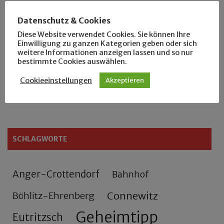
Der Leipziger Schmiedetag von 1904
Datenschutz & Cookies
Diese Website verwendet Cookies. Sie können Ihre
Rennfahrer in Schönefeld und Zschocher
Einwilligung zu ganzen Kategorien geben oder sich
weitere Informationen anzeigen lassen und so nur
bestimmte Cookies auswählen.
Zu Fuß durch Anger-Crottendorf
Cookieeinstellungen
Akzeptieren
Sammler- und Wanderfreund Hardy
SCHLAGWORTE
Anger-Crottendorf
Bahnhof
Connewitz
Böhlitz-Ehrenberg
Geheimtipp
Eutritzsch