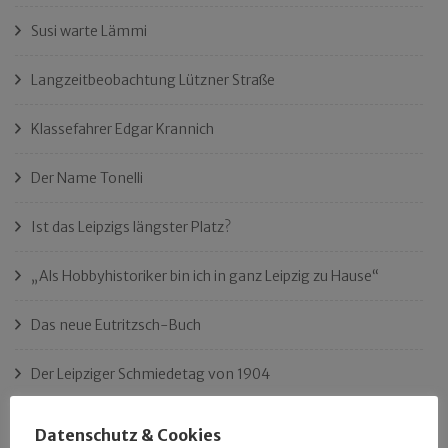
Susi warte Lämmi
Langzeitbeobachtung Lützner Straße
Klassefahrer Edgar Krannich
Der Name Tonelli
Ist das Leipzigs längster Platz?
„Als Hobbyhistoriker bin ich in ganz Leipzig zu Hause“
Das neue Eutritzsch-Buch
Der Leipziger Schmiedetag von 1904
Rennfahrer in Schönefeld und Zschocher
Datenschutz & Cookies