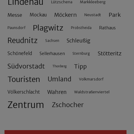
Lindenau
Lützschena
Markkleeberg
Möckern
Park
Messe
Mockau
Neustadt
Plagwitz
Rathaus
Paunsdorf
Probstheida
Reudnitz
Schleußig
Sachsen
Stötteritz
Schönefeld
Sellerhausen
Sternburg
Südvorstadt
Tipp
Thonberg
Touristen
Umland
Volkmarsdorf
Wahren
Völkerschlacht
Waldstraßenviertel
Zentrum
Zschocher