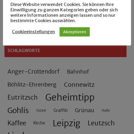
Diese Website verwendet Cookies. Sie können Ihre
Zu Fuß durch Anger-Crottendorf
Einwilligung zu ganzen Kategorien geben oder sich
weitere Informationen anzeigen lassen und so nur
bestimmte Cookies auswählen.
Sammler- und Wanderfreund Hardy
Cookieeinstellungen
Akzeptieren
SCHLAGWORTE
Anger-Crottendorf
Bahnhof
Connewitz
Böhlitz-Ehrenberg
Geheimtipp
Eutritzsch
Gohlis
Grünau
Gose
Graffiti
Halle
Leipzig
Leutzsch
Kaffee
Kirche