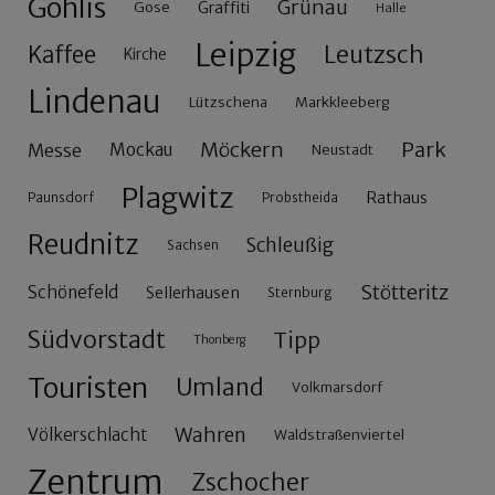
Gohlis
Grünau
Gose
Graffiti
Halle
Leipzig
Leutzsch
Kaffee
Kirche
Lindenau
Lützschena
Markkleeberg
Möckern
Park
Messe
Mockau
Neustadt
Plagwitz
Rathaus
Paunsdorf
Probstheida
Reudnitz
Schleußig
Sachsen
Stötteritz
Schönefeld
Sellerhausen
Sternburg
Südvorstadt
Tipp
Thonberg
Touristen
Umland
Volkmarsdorf
Wahren
Völkerschlacht
Waldstraßenviertel
Zentrum
Zschocher