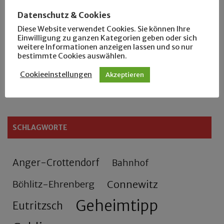
Der Leipziger Schmiedetag von 1904
Datenschutz & Cookies
Diese Website verwendet Cookies. Sie können Ihre
Rennfahrer in Schönefeld und Zschocher
Einwilligung zu ganzen Kategorien geben oder sich
weitere Informationen anzeigen lassen und so nur
Zu Fuß durch Anger-Crottendorf
bestimmte Cookies auswählen.
Cookieeinstellungen
Akzeptieren
Sammler- und Wanderfreund Hardy
SCHLAGWORTE
Anger-Crottendorf
Bahnhof
Connewitz
Böhlitz-Ehrenberg
Geheimtipp
Eutritzsch