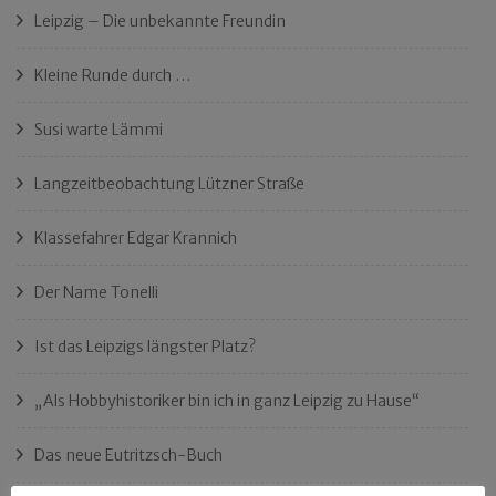
Leipzig – Die unbekannte Freundin
Kleine Runde durch …
Susi warte Lämmi
Langzeitbeobachtung Lützner Straße
Klassefahrer Edgar Krannich
Der Name Tonelli
Ist das Leipzigs längster Platz?
„Als Hobbyhistoriker bin ich in ganz Leipzig zu Hause“
Das neue Eutritzsch-Buch