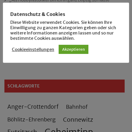
„Als Hobbyhistoriker bin ich in ganz Leipzig zu Hause“
Datenschutz & Cookies
Das neue Eutritzsch-Buch
Diese Website verwendet Cookies. Sie können Ihre
Einwilligung zu ganzen Kategorien geben oder sich
Der Leipziger Schmiedetag von 1904
weitere Informationen anzeigen lassen und so nur
bestimmte Cookies auswählen.
Rennfahrer in Schönefeld und Zschocher
Cookieeinstellungen
Akzeptieren
Zu Fuß durch Anger-Crottendorf
SCHLAGWORTE
Anger-Crottendorf
Bahnhof
Connewitz
Böhlitz-Ehrenberg