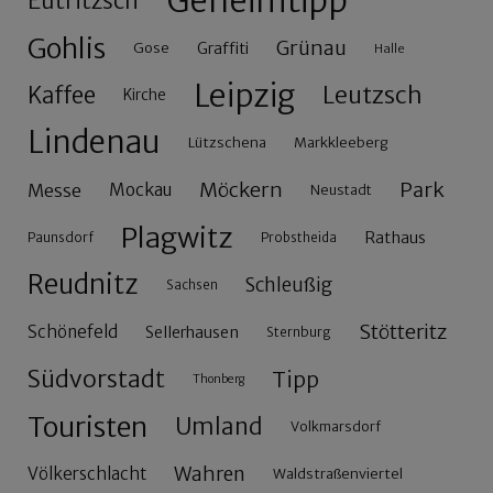
Geheimtipp
Eutritzsch
Gohlis
Grünau
Gose
Graffiti
Halle
Leipzig
Leutzsch
Kaffee
Kirche
Lindenau
Lützschena
Markkleeberg
Möckern
Park
Messe
Mockau
Neustadt
Plagwitz
Rathaus
Paunsdorf
Probstheida
Reudnitz
Schleußig
Sachsen
Stötteritz
Schönefeld
Sellerhausen
Sternburg
Südvorstadt
Tipp
Thonberg
Touristen
Umland
Volkmarsdorf
Wahren
Völkerschlacht
Waldstraßenviertel