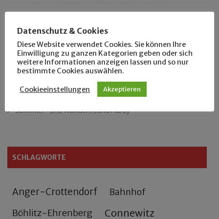
Das neue Eutritzsch-Buch
Datenschutz & Cookies
Der Leipziger Schmiedetag von 1904
Diese Website verwendet Cookies. Sie können Ihre
Einwilligung zu ganzen Kategorien geben oder sich
weitere Informationen anzeigen lassen und so nur
Rennfahrer in Schönefeld und Zschocher
bestimmte Cookies auswählen.
Zu Fuß durch Anger-Crottendorf
Cookieeinstellungen
Akzeptieren
Sammler- und Wanderfreund Hardy
SCHLAGWORTE
Anger-Crottendorf
Bahnhof
Connewitz
Böhlitz-Ehrenberg