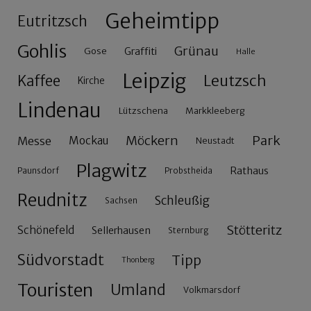
Geheimtipp
Eutritzsch
Gohlis
Grünau
Gose
Graffiti
Halle
Leipzig
Leutzsch
Kaffee
Kirche
Lindenau
Lützschena
Markkleeberg
Möckern
Park
Messe
Mockau
Neustadt
Plagwitz
Rathaus
Paunsdorf
Probstheida
Reudnitz
Schleußig
Sachsen
Stötteritz
Schönefeld
Sellerhausen
Sternburg
Südvorstadt
Tipp
Thonberg
Touristen
Umland
Volkmarsdorf