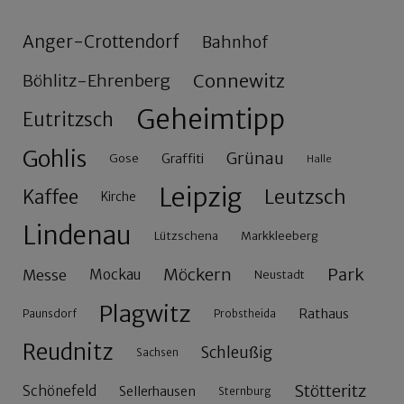
Anger-Crottendorf
Bahnhof
Connewitz
Böhlitz-Ehrenberg
Geheimtipp
Eutritzsch
Gohlis
Grünau
Gose
Graffiti
Halle
Leipzig
Leutzsch
Kaffee
Kirche
Lindenau
Lützschena
Markkleeberg
Möckern
Park
Messe
Mockau
Neustadt
Plagwitz
Rathaus
Paunsdorf
Probstheida
Reudnitz
Schleußig
Sachsen
Stötteritz
Schönefeld
Sellerhausen
Sternburg