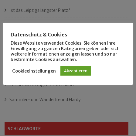
Ist das Leipzigs längster Platz?
„Als Hobbyhistoriker bin ich in ganz Leipzig zu Hause“
Datenschutz & Cookies
Das neue Eutritzsch-Buch
Diese Website verwendet Cookies. Sie können Ihre
Einwilligung zu ganzen Kategorien geben oder sich
weitere Informationen anzeigen lassen und so nur
Der Leipziger Schmiedetag von 1904
bestimmte Cookies auswählen.
Rennfahrer in Schönefeld und Zschocher
Cookieeinstellungen
Akzeptieren
Zu Fuß durch Anger-Crottendorf
Sammler- und Wanderfreund Hardy
SCHLAGWORTE