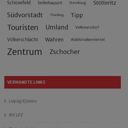
Stötteritz
Schönefeld
Sellerhausen
Sternburg
Südvorstadt
Tipp
Thonberg
Touristen
Umland
Volkmarsdorf
Wahren
Völkerschlacht
Waldstraßenviertel
Zentrum
Zschocher
VERWANDTE LINKS
Leipzig l(i)eben
MY LPZ