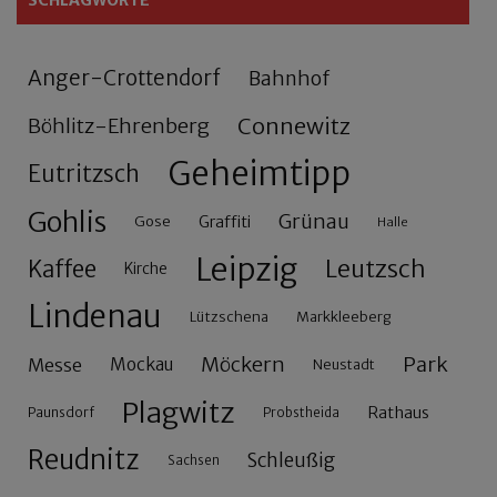
Anger-Crottendorf
Bahnhof
Connewitz
Böhlitz-Ehrenberg
Geheimtipp
Eutritzsch
Gohlis
Grünau
Gose
Graffiti
Halle
Leipzig
Leutzsch
Kaffee
Kirche
Lindenau
Lützschena
Markkleeberg
Möckern
Park
Messe
Mockau
Neustadt
Plagwitz
Rathaus
Paunsdorf
Probstheida
Reudnitz
Schleußig
Sachsen