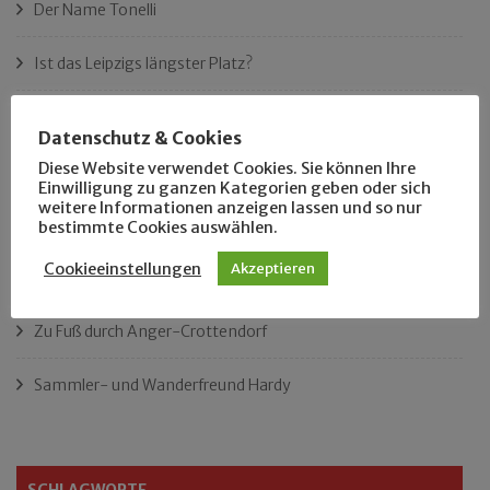
Der Name Tonelli
Ist das Leipzigs längster Platz?
„Als Hobbyhistoriker bin ich in ganz Leipzig zu Hause“
Datenschutz & Cookies
Diese Website verwendet Cookies. Sie können Ihre
Das neue Eutritzsch-Buch
Einwilligung zu ganzen Kategorien geben oder sich
weitere Informationen anzeigen lassen und so nur
Der Leipziger Schmiedetag von 1904
bestimmte Cookies auswählen.
Cookieeinstellungen
Akzeptieren
Rennfahrer in Schönefeld und Zschocher
Zu Fuß durch Anger-Crottendorf
Sammler- und Wanderfreund Hardy
SCHLAGWORTE