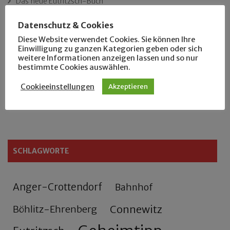
Das neue Eutritzsch-Buch
Datenschutz & Cookies
Der Leipziger Schmiedetag von 1904
Diese Website verwendet Cookies. Sie können Ihre
Einwilligung zu ganzen Kategorien geben oder sich
Rennfahrer in Schönefeld und Zschocher
weitere Informationen anzeigen lassen und so nur
bestimmte Cookies auswählen.
Zu Fuß durch Anger-Crottendorf
Cookieeinstellungen
Akzeptieren
Sammler- und Wanderfreund Hardy
SCHLAGWORTE
Anger-Crottendorf
Bahnhof
Connewitz
Böhlitz-Ehrenberg