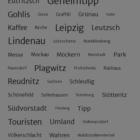
Geheimtipp
Eutritzsch
Gohlis
Grünau
Gose
Graffiti
Halle
Leipzig
Leutzsch
Kaffee
Kirche
Lindenau
Lützschena
Markkleeberg
Möckern
Park
Messe
Mockau
Neustadt
Plagwitz
Rathaus
Paunsdorf
Probstheida
Reudnitz
Schleußig
Sachsen
Stötteritz
Schönefeld
Sellerhausen
Sternburg
Südvorstadt
Tipp
Thonberg
Touristen
Umland
Volkmarsdorf
Wahren
Völkerschlacht
Waldstraßenviertel