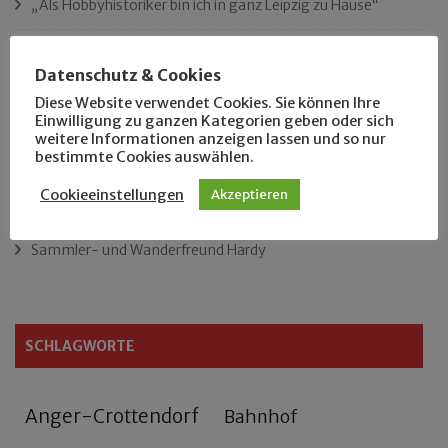
„Als Hobbyhistoriker bin ich in ganz Leipzig zu Hause“
Das neue Eutritzsch-Buch
Datenschutz & Cookies
Der Leipziger Schmiedetag von 1904
Diese Website verwendet Cookies. Sie können Ihre
Einwilligung zu ganzen Kategorien geben oder sich
weitere Informationen anzeigen lassen und so nur
Rennfahrer in Schönefeld und Zschocher
bestimmte Cookies auswählen.
Cookieeinstellungen
Akzeptieren
Zu Fuß durch Anger-Crottendorf
Sammler- und Wanderfreund Hardy
SCHLAGWORTE
Anger-Crottendorf
Bahnhof