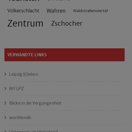
Wahren
Völkerschlacht
Waldstraßenviertel
Zentrum
Zschocher
VERWANDTE LINKS
Leipzig l(i)eben
MY LPZ
Blicke in die Vergangenheit
wortblende
Unterwegs im Hinterland