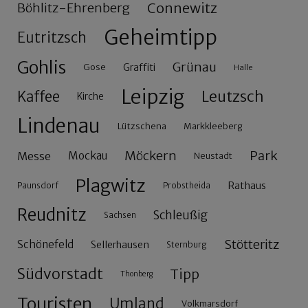
Connewitz
Böhlitz-Ehrenberg
Geheimtipp
Eutritzsch
Gohlis
Grünau
Gose
Graffiti
Halle
Leipzig
Leutzsch
Kaffee
Kirche
Lindenau
Lützschena
Markkleeberg
Möckern
Park
Messe
Mockau
Neustadt
Plagwitz
Rathaus
Paunsdorf
Probstheida
Reudnitz
Schleußig
Sachsen
Stötteritz
Schönefeld
Sellerhausen
Sternburg
Südvorstadt
Tipp
Thonberg
Touristen
Umland
Volkmarsdorf