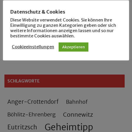
Der Leipziger Schmiedetag von 1904
Datenschutz & Cookies
Diese Website verwendet Cookies. Sie können Ihre
Rennfahrer in Schönefeld und Zschocher
Einwilligung zu ganzen Kategorien geben oder sich
weitere Informationen anzeigen lassen und so nur
bestimmte Cookies auswählen.
Zu Fuß durch Anger-Crottendorf
Cookieeinstellungen
Akzeptieren
Sammler- und Wanderfreund Hardy
SCHLAGWORTE
Anger-Crottendorf
Bahnhof
Connewitz
Böhlitz-Ehrenberg
Geheimtipp
Eutritzsch