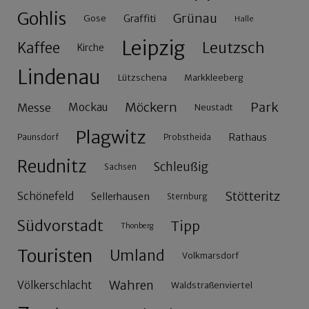
Gohlis
Grünau
Gose
Graffiti
Halle
Leipzig
Leutzsch
Kaffee
Kirche
Lindenau
Lützschena
Markkleeberg
Möckern
Park
Messe
Mockau
Neustadt
Plagwitz
Rathaus
Paunsdorf
Probstheida
Reudnitz
Schleußig
Sachsen
Stötteritz
Schönefeld
Sellerhausen
Sternburg
Südvorstadt
Tipp
Thonberg
Touristen
Umland
Volkmarsdorf
Wahren
Völkerschlacht
Waldstraßenviertel